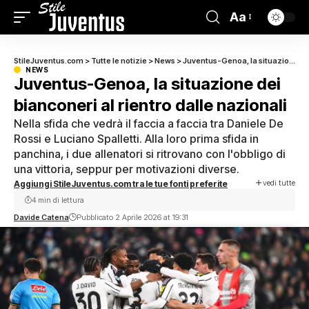
Aa
StileJuventus.com
>
Tutte le notizie
>
News
>
Juventus-Genoa, la situazione dei bianconeri al rientro dalle nazionali
NEWS
Juventus-Genoa, la situazione dei
bianconeri al rientro dalle nazionali
Nella sfida che vedrà il faccia a faccia tra Daniele De
Rossi e Luciano Spalletti. Alla loro prima sfida in
panchina, i due allenatori si ritrovano con l'obbligo di
una vittoria, seppur per motivazioni diverse.
vedi tutte
Aggiungi StileJuventus.com tra le tue fonti preferite
4 min di lettura
Davide Catena
Pubblicato 2 Aprile 2026 at 19:31