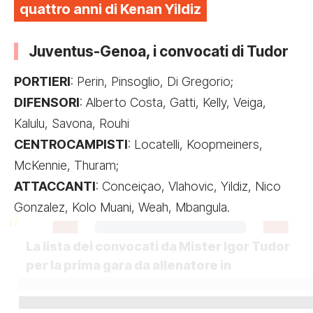
quattro anni di Kenan Yildiz
Juventus-Genoa, i convocati di Tudor
PORTIERI
: Perin, Pinsoglio, Di Gregorio;
DIFENSORI
: Alberto Costa, Gatti, Kelly, Veiga,
Kalulu, Savona, Rouhi
CENTROCAMPISTI
: Locatelli, Koopmeiners,
McKennie, Thuram;
ATTACCANTI
: Conceiçao, Vlahovic, Yildiz, Nico
Gonzalez, Kolo Muani, Weah, Mbangula.
La lista dei convocati da Mister Igor Tudor
per la prima gara da allenatore in