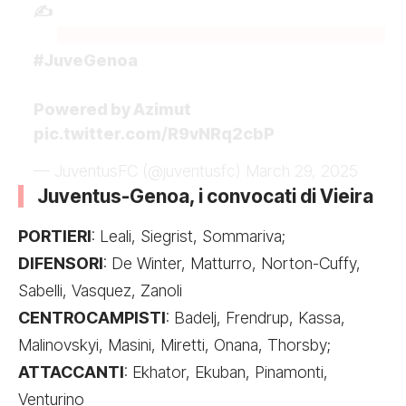
✍
#JuveGenoa
Powered by Azimut
pic.twitter.com/R9vNRq2cbP
— JuventusFC (@juventusfc)
March 29, 2025
Juventus-Genoa, i convocati di Vieira
PORTIERI
: Leali, Siegrist, Sommariva;
DIFENSORI
: De Winter, Matturro, Norton-Cuffy,
Sabelli, Vasquez, Zanoli
CENTROCAMPISTI
: Badelj, Frendrup, Kassa,
Malinovskyi, Masini, Miretti, Onana, Thorsby;
ATTACCANTI
: Ekhator, Ekuban, Pinamonti,
Venturino