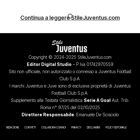
Continua a leggere StileJuventus.com
Copyright © 2024-2025 StileJuventus.com
Editor Digital Studio
– P.Iva 01742970559
Sito non ufficiale, non autorizzato o connesso a Juventus Football
Club S.p.A.
I marchi Juventus e Juve sono di esclusiva proprietà di Juventus
Football Club S.p.A.
Supplemento alla Testata Giornalistica
Serie A Goal
Aut. Trib.
Roma n° 97/25 del 02/10/2025
Direttore Responsabile
: Emanuele De Scisciolo
REDAZIONE
CONTATTI
COLLABORA CON NOI
PRIVACY
DISCLAIMER
POLICY EDITORIALE