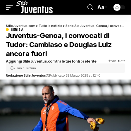
Aa
StileJuventus.com
>
Tutte le notizie
>
Serie A
>
Juventus-Genoa, i convocati di Tudor: Cambiaso e Douglas Luiz ancora fuori
SERIE A
Juventus-Genoa, i convocati di
Tudor: Cambiaso e Douglas Luiz
ancora fuori
vedi tutte
Aggiungi StileJuventus.com tra le tue fonti preferite
2 min di lettura
Redazione Stile Juventus
Pubblicato 29 Marzo 2025 at 12:40