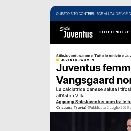
QUESTO SITO CONTRIBUISCE ALL'AUDIENCE D
TUTTE LE NOTIZIE
StileJuventus.com
>
Tutte le notizie
>
Ju
JUVENTUS WOMEN
Juventus femmi
Vangsgaard non
La calciatrice danese saluta i tifos
all’Aston Villa
Aggiungi StileJuventus.com tra le tu
Cristiana Travia
Pubblicato 2 Luglio 2026 a