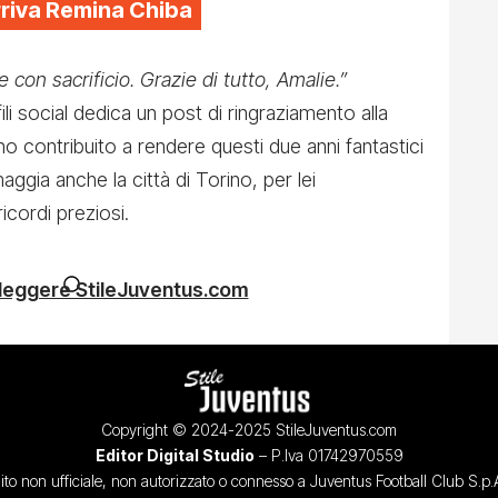
arriva Remina Chiba
e con sacrificio. Grazie di tutto, Amalie.”
li social dedica un post di ringraziamento alla
nno contribuito a rendere questi due anni fantastici
aggia anche la città di Torino, per lei
cordi preziosi.
 leggere StileJuventus.com
Copyright © 2024-2025 StileJuventus.com
Editor Digital Studio
– P.Iva 01742970559
ito non ufficiale, non autorizzato o connesso a Juventus Football Club S.p.