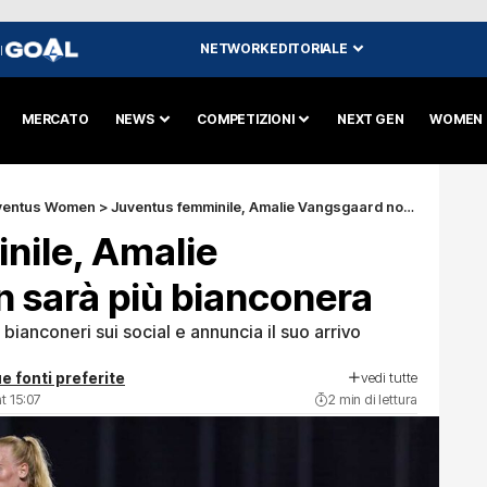
NETWORK EDITORIALE
I
MERCATO
NEWS
COMPETIZIONI
NEXT GEN
WOMEN
ventus Women
>
Juventus femminile, Amalie Vangsgaard non sarà più bianconera
nile, Amalie
 sarà più bianconera
i bianconeri sui social e annuncia il suo arrivo
vedi tutte
e fonti preferite
t 15:07
2 min di lettura