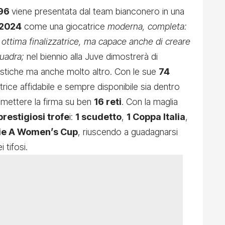
996
viene presentata dal team bianconero in una
 2024
come una giocatrice
moderna, completa:
 ottima finalizzatrice, ma capace anche di creare
quadra;
nel
biennio
alla Juve dimostrerà di
istiche ma anche molto altro. Con le sue
74
atrice affidabile e sempre disponibile sia dentro
 mettere la firma su ben
16 reti
. Con la maglia
prestigiosi trofe
i:
1 scudetto
,
1 Coppa Italia
,
rie A Women’s Cup
, riuscendo a guadagnarsi
 tifosi.