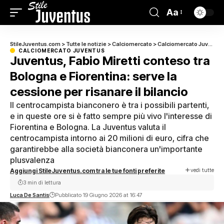
Aa
StileJuventus.com
>
Tutte le notizie
>
Calciomercato
>
Calciomercato Juventus
CALCIOMERCATO JUVENTUS
Juventus, Fabio Miretti conteso tra
Bologna e Fiorentina: serve la
cessione per risanare il bilancio
Il centrocampista bianconero è tra i possibili partenti,
e in queste ore si è fatto sempre più vivo l'interesse di
Fiorentina e Bologna. La Juventus valuta il
centrocampista intorno ai 20 milioni di euro, cifra che
garantirebbe alla società bianconera un'importante
plusvalenza
vedi tutte
Aggiungi StileJuventus.com tra le tue fonti preferite
3 min di lettura
Luca De Santis
Pubblicato 19 Giugno 2026 at 16:47