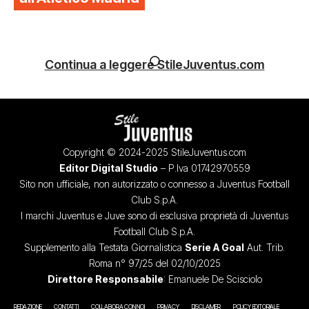
Continua a leggere StileJuventus.com
Copyright © 2024-2025 StileJuventus.com
Editor Digital Studio
– P.Iva 01742970559
Sito non ufficiale, non autorizzato o connesso a Juventus Football
Club S.p.A.
I marchi Juventus e Juve sono di esclusiva proprietà di Juventus
Football Club S.p.A.
Supplemento alla Testata Giornalistica
Serie A Goal
Aut. Trib.
Roma n° 97/25 del 02/10/2025
Direttore Responsabile
: Emanuele De Scisciolo
REDAZIONE
CONTATTI
COLLABORA CON NOI
PRIVACY
DISCLAIMER
POLICY EDITORIALE