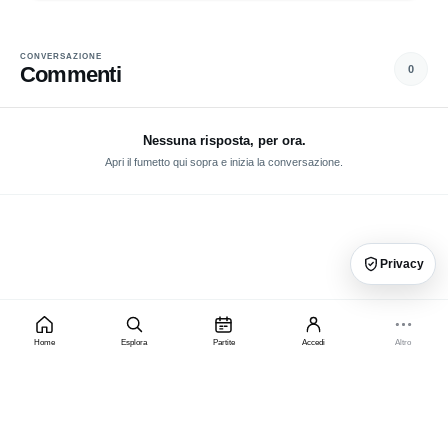
poter inserire nella rosa in modo da allinearsi alle direttive delle
liste UEFA in vista della
Champions League
.
CONVERSAZIONE
Commenti
0
Nessuna risposta, per ora.
Apri il fumetto qui sopra e inizia la conversazione.
Privacy
Home
Esplora
Partite
Accedi
Altro