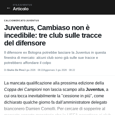
STILEJUVENTUS
←
Articolo
CALCIOMERCATO JUVENTUS
Juventus, Cambiaso non è
incedibile: tre club sulle tracce
del difensore
Il difensore ex Bologna potrebbe lasciare la Juventus in questa
finestra di mercato: alcuni club sono già sulle sue tracce e
potrebbero affondare il colpo
Di
Giulio De Pino
3 giu 2026 · 08:22
Aggiornato 3 giu 2026 · 08:22
La mancata qualificazione alla prossima edizione della
Coppa dei Campioni
non lascia scampo alla
Juventus
, a
cui ora tocca inevitabilmente la "cessione in più", come
dichiarato qualche giorno fa dall'amministratore delegato
bianconero Damien Comolli. Per cercare di sopperire al