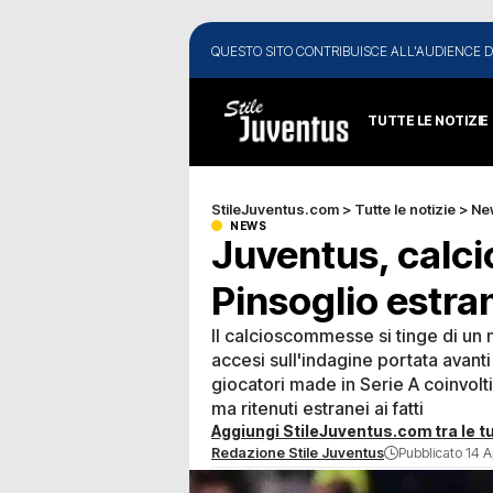
QUESTO SITO CONTRIBUISCE ALL'AUDIENCE D
TUTTE LE NOTIZIE
StileJuventus.com
>
Tutte le notizie
>
Ne
NEWS
Juventus, calc
Pinsoglio estra
Il calcioscommesse si tinge di un n
accesi sull'indagine portata avanti
giocatori made in Serie A coinvolt
ma ritenuti estranei ai fatti
Aggiungi StileJuventus.com tra le tu
Redazione Stile Juventus
Pubblicato 14 A