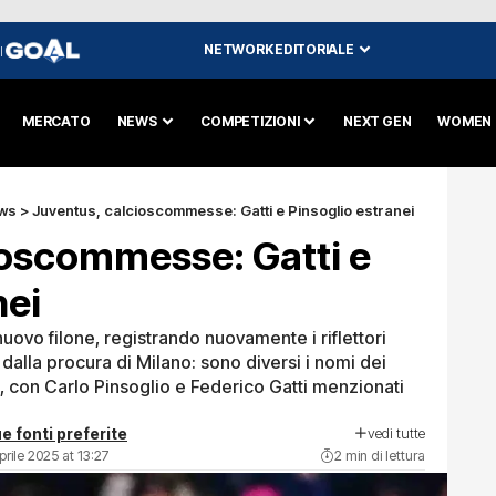
NETWORK EDITORIALE
I
MERCATO
NEWS
COMPETIZIONI
NEXT GEN
WOMEN
ws
>
Juventus, calcioscommesse: Gatti e Pinsoglio estranei
ioscommesse: Gatti e
nei
uovo filone, registrando nuovamente i riflettori
 dalla procura di Milano: sono diversi i nomi dei
i, con Carlo Pinsoglio e Federico Gatti menzionati
vedi tutte
e fonti preferite
prile 2025 at 13:27
2 min di lettura