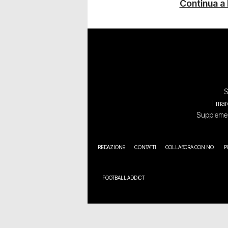
Continua a
S
I mar
Supplement
REDAZIONE
CONTATTI
COLLABORA CON NOI
P
FOOTBALL ADDICT