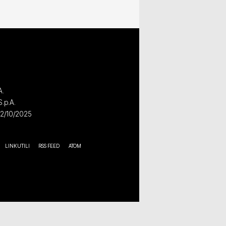
A.
S.p.A.
02/10/2025
LINK UTILI
RSS FEED
ATOM