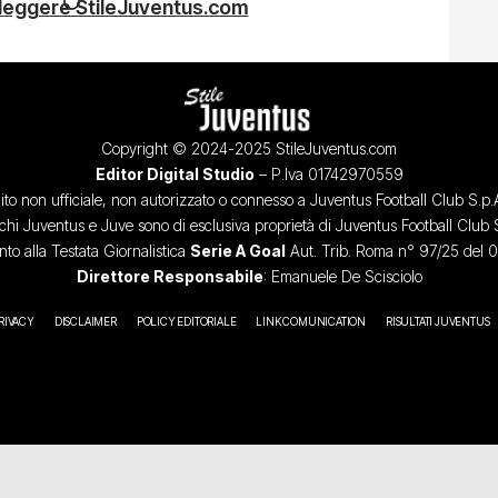
 leggere StileJuventus.com
Copyright © 2024-2025 StileJuventus.com
Editor Digital Studio
– P.Iva 01742970559
ito non ufficiale, non autorizzato o connesso a Juventus Football Club S.p.
chi Juventus e Juve sono di esclusiva proprietà di Juventus Football Club 
o alla Testata Giornalistica
Serie A Goal
Aut. Trib. Roma n° 97/25 del 
Direttore Responsabile
: Emanuele De Scisciolo
RIVACY
DISCLAIMER
POLICY EDITORIALE
LINK COMUNICATION
RISULTATI JUVENTUS