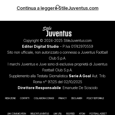
Continua a leggere StileJuventus.com
Copyright © 2024-2025 StileJuventus.com
Editor Digital Studio
– P.Iva 01742970559
Sito non ufficiale, non autorizzato o connesso a Juventus Football
Club S.p.A.
I marchi Juventus e Juve sono di esclusiva proprietà di Juventus
Football Club S.p.A.
Supplemento alla Testata Giornalistica
Serie A Goal
Aut. Trib.
Roma n° 97/25 del 02/10/2025
Direttore Responsabile
: Emanuele De Scisciolo
REDAZIONE
CONTATTI
COLLABORA CON NOI
PRIVACY
DISCLAIMER
POLICY EDITORIALE
LINK COMUNICATION
RISULTATI JUVENTUS
LINK UTILI
RSS FEED
ATOM
FOOTBALL ADDICT