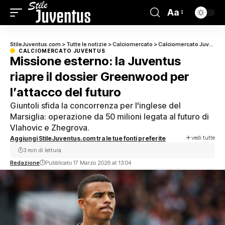
Aa
StileJuventus.com
>
Tutte le notizie
>
Calciomercato
>
Calciomercato Juventus
CALCIOMERCATO JUVENTUS
Missione esterno: la Juventus
riapre il dossier Greenwood per
l’attacco del futuro
Giuntoli sfida la concorrenza per l'inglese del
Marsiglia: operazione da 50 milioni legata al futuro di
Vlahovic e Zhegrova.
vedi tutte
Aggiungi StileJuventus.com tra le tue fonti preferite
3 min di lettura
Redazione
Pubblicato 17 Marzo 2026 at 13:04