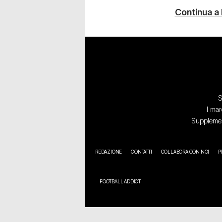
Continua a
S
I mar
Supplement
REDAZIONE
CONTATTI
COLLABORA CON NOI
P
FOOTBALL ADDICT