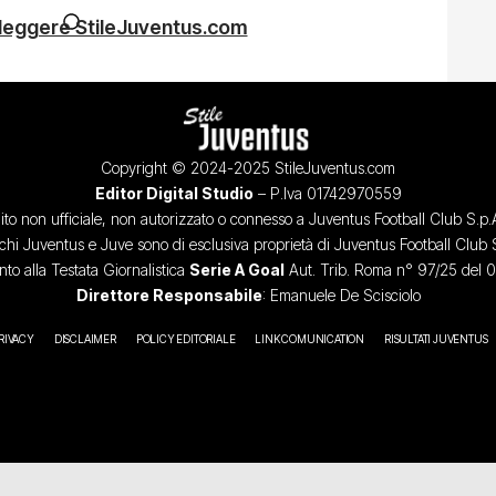
 leggere StileJuventus.com
Copyright © 2024-2025 StileJuventus.com
Editor Digital Studio
– P.Iva 01742970559
ito non ufficiale, non autorizzato o connesso a Juventus Football Club S.p.
chi Juventus e Juve sono di esclusiva proprietà di Juventus Football Club 
o alla Testata Giornalistica
Serie A Goal
Aut. Trib. Roma n° 97/25 del 
Direttore Responsabile
: Emanuele De Scisciolo
RIVACY
DISCLAIMER
POLICY EDITORIALE
LINK COMUNICATION
RISULTATI JUVENTUS