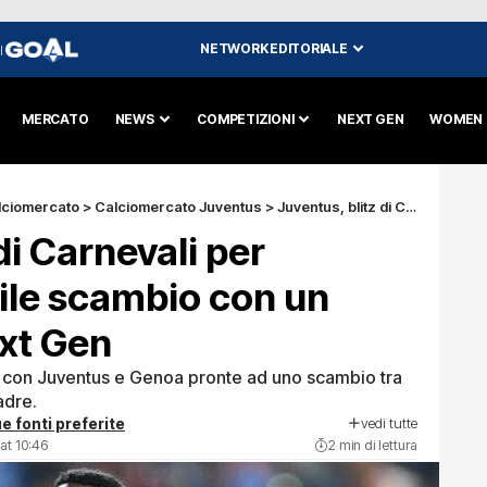
NETWORK EDITORIALE
I
MERCATO
NEWS
COMPETIZIONI
NEXT GEN
WOMEN
lciomercato
>
Calciomercato Juventus
>
Juventus, blitz di Carnevali per Ekhator: possibile scambio con un talento della Next Gen
di Carnevali per
ile scambio con un
ext Gen
, con Juventus e Genoa pronte ad uno scambio tra
adre.
vedi tutte
e fonti preferite
at 10:46
2 min di lettura