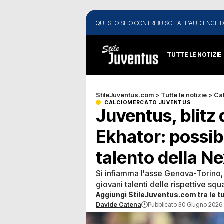
QUESTO SITO CONTRIBUISCE ALL'AUDIENCE D
TUTTE LE NOTIZIE
StileJuventus.com
>
Tutte le notizie
>
Ca
CALCIOMERCATO JUVENTUS
Juventus, blitz 
Ekhator: possib
talento della N
Si infiamma l'asse Genova-Torino
giovani talenti delle rispettive squ
Aggiungi StileJuventus.com tra le tu
Davide Catena
Pubblicato 30 Giugno 2026 