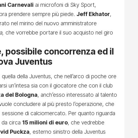
ni Carnevali
ai microfoni di Sky Sport,
mbra prendere sempre più piede.
Jeff Ekhator
,
rato nel mirino del nuovo amministratore
ra,
che vorrebbe portare il suo acquisto nel giro
e, possibile concorrenza ed il
uova Juventus
quella della Juventus, che nell’arco di poche ore
si un’intesa sia con il giocatore che con il club
a del Bologna
, anch’esso interessato al talento
vuole concludere al più presto l’operazione, che
 sessione di calciomercato. Per quanto riguarda
e da circa
15 milioni di euro
, che vedrebbe
vid Puckza
, esterno sinistro della Juventus