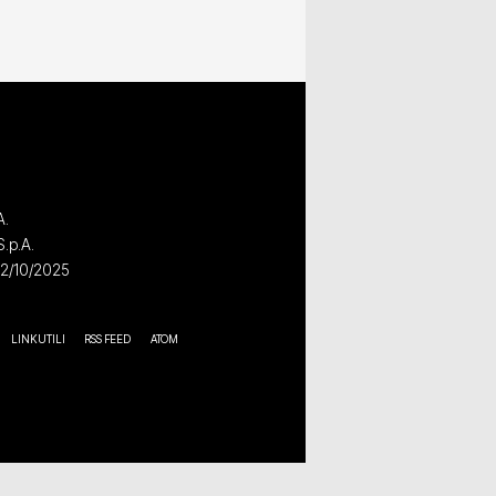
A.
S.p.A.
02/10/2025
LINK UTILI
RSS FEED
ATOM