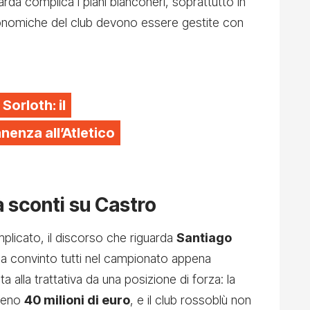
da complica i piani bianconeri, soprattutto in
 economiche del club devono essere gestite con
 Sorloth: il
enza all’Atletico
à sconti su Castro
mplicato, il discorso che riguarda
Santiago
ha convinto tutti nel campionato appena
a alla trattativa da una posizione di forza: la
lmeno
40 milioni di euro
, e il club rossoblù non