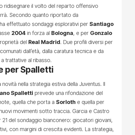
 ridisegnare il volto del reparto offensivo
errà. Secondo quanto riportato da
e ha effettuato sondaggi esplorativi per
Santiago
lasse
2004
in forza al
Bologna
, e per
Gonzalo
roprietà del
Real Madrid
. Due profili diversi per
comunati dall’età, dalla caratura tecnica e da
a trattative al ribasso.
e per Spalletti
novità nella strategia estiva della Juventus. Il
ano Spalletti
prevede una rifondazione del
 note, quella che porta a
Sorloth
e quella per
a nuovi movimenti sotto traccia. Garcia e Castro
21 del sondaggio bianconero: giocatori giovani,
ivi, con margini di crescita evidenti. La strategia,