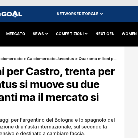
NETWORK EDITORIALE
I
MERCATO
NEWS
COMPETIZIONI
NEXT GEN
WOMEN
lciomercato
>
Calciomercato Juventus
>
Quaranta milioni per Castro, trenta per Garcia: la Juventus si muove su due giovani centravanti ma il mercato si complica
i per Castro, trenta per
ntus si muove su due
anti ma il mercato si
aggi per l'argentino del Bologna e lo spagnolo del
zione di un'asta internazionale, sul secondo la
ensivo è destinato a cambiare faccia.