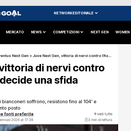
NETWORK EDITORIALE
I
MERCATO
NEWS
COMPETIZIONI
NEXT GEN
WOMEN
ventus Next Gen
>
Juve Next Gen, vittoria di nervi contro l’Ascoli: Guerra decide una sfida infinita
ittoria di nervi contro
 decide una sfida
 i bianconeri soffrono, resistono fino al 104’ e
nto posto
vedi tutte
e fonti preferite
ennaio 2026 at 17:38
3 min di lettura