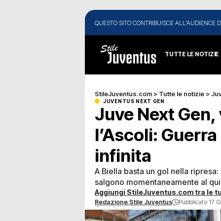
QUESTO SITO CONTRIBUISCE ALL'AUDIENCE D
TUTTE LE NOTIZIE
StileJuventus.com
>
Tutte le notizie
>
Ju
JUVENTUS NEXT GEN
Juve Next Gen, v
l’Ascoli: Guerra
infinita
A Biella basta un gol nella ripresa:
salgono momentaneamente al qui
Aggiungi StileJuventus.com tra le tu
Redazione Stile Juventus
Pubblicato 17 G