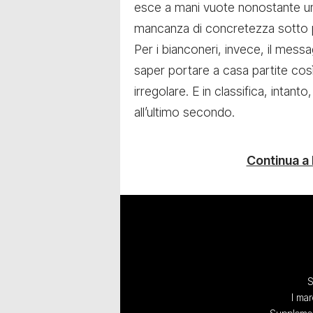
esce a mani vuote nonostante u
mancanza di concretezza sotto 
Per i bianconeri, invece, il mess
saper portare a casa partite così
irregolare. E in classifica, intant
all’ultimo secondo.
Continua a
S
I mar