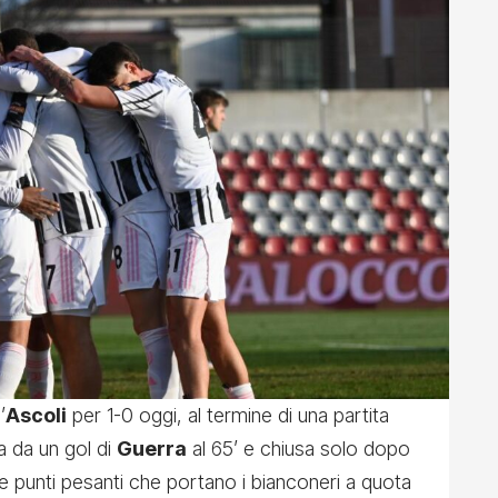
’
Ascoli
per 1-0 oggi, al termine di una partita
a da un gol di
Guerra
al 65’ e chiusa solo dopo
re punti pesanti che portano i bianconeri a quota