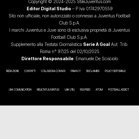
Copyright © 2024-2025 StileJuventus.com
Editor Digital Studio
– P.Iva 01742970559
Sito non ufficiale, non autorizzato o connesso a Juventus Football
Club S.p.A.
I marchi Juventus e Juve sono di esclusiva proprietà di Juventus
Football Club S.p.A.
Supplemento alla Testata Giornalistica
Serie A Goal
Aut. Trib.
Roma n° 97/25 del 02/10/2025
Direttore Responsabile
: Emanuele De Scisciolo
REDAZIONE
CONTATTI
COLLABORA CON NOI
PRIVACY
DISCLAIMER
POLICY EDITORIALE
LINK COMUNICATION
RISULTATI JUVENTUS
LINK UTILI
RSS FEED
ATOM
FOOTBALL ADDICT