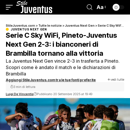
Aa
StileJuventus.com
>
Tutte le notizie
>
Juventus Next Gen
>
Serie C Sky WiFi, Pineto-Juventus Next Gen 2-3: i bianconeri di Brambilla tornano alla vittoria
JUVENTUS NEXT GEN
Serie C Sky WiFi, Pineto-Juventus
Next Gen 2-3: i bianconeri di
Brambilla tornano alla vittoria
La Juventus Next Gen vince 2-3 in trasferta a Pineto.
Scopri come è andato il match e le dichiarazioni di
Brambilla
vedi tutte
Aggiungi StileJuventus.com tra le tue fonti preferite
3 min di lettura
Luigi De Vincentis
Pubblicato 20 Settembre 2025 at 19:49