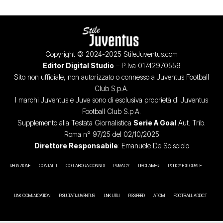
Copyright © 2024-2025 StileJuventus.com
Editor Digital Studio
– P.Iva 01742970559
Sito non ufficiale, non autorizzato o connesso a Juventus Football
Club S.p.A.
I marchi Juventus e Juve sono di esclusiva proprietà di Juventus
Football Club S.p.A.
Supplemento alla Testata Giornalistica
Serie A Goal
Aut. Trib.
Roma n° 97/25 del 02/10/2025
Direttore Responsabile
: Emanuele De Scisciolo
REDAZIONE
CONTATTI
COLLABORA CON NOI
PRIVACY
DISCLAIMER
POLICY EDITORIALE
LINK COMUNICATION
RISULTATI JUVENTUS
LINK UTILI
RSS FEED
ATOM
FOOTBALL ADDICT