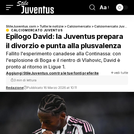
Aa
StileJuventus.com
>
Tutte le notizie
>
Calciomercato
>
Calciomercato Juventus
CALCIOMERCATO JUVENTUS
Epilogo David: la Juventus prepara
il divorzio e punta alla plusvalenza
Fallito l'esperimento canadese alla Continassa: con
l'esplosione di Boga e il rientro di Vlahovic, David è
pronto al ritorno in Ligue 1.
vedi tutte
Aggiungi StileJuventus.com tra le tue fonti preferite
3 min di lettura
Redazione
Pubblicato 16 Marzo 2026 at 10:11