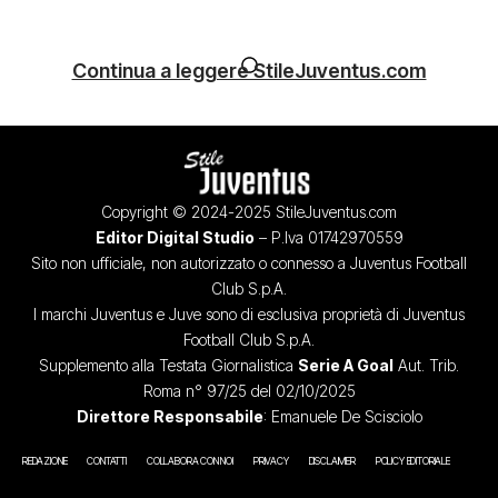
Continua a leggere StileJuventus.com
Copyright © 2024-2025 StileJuventus.com
Editor Digital Studio
– P.Iva 01742970559
Sito non ufficiale, non autorizzato o connesso a Juventus Football
Club S.p.A.
I marchi Juventus e Juve sono di esclusiva proprietà di Juventus
Football Club S.p.A.
Supplemento alla Testata Giornalistica
Serie A Goal
Aut. Trib.
Roma n° 97/25 del 02/10/2025
Direttore Responsabile
: Emanuele De Scisciolo
REDAZIONE
CONTATTI
COLLABORA CON NOI
PRIVACY
DISCLAIMER
POLICY EDITORIALE