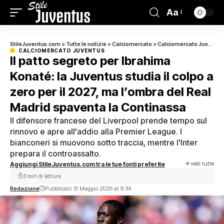
Aa
StileJuventus.com
>
Tutte le notizie
>
Calciomercato
>
Calciomercato Juventus
CALCIOMERCATO JUVENTUS
Il patto segreto per Ibrahima
Konaté: la Juventus studia il colpo a
zero per il 2027, ma l’ombra del Real
Madrid spaventa la Continassa
Il difensore francese del Liverpool prende tempo sul
rinnovo e apre all'addio alla Premier League. I
bianconeri si muovono sotto traccia, mentre l'Inter
prepara il controassalto.
vedi tutte
Aggiungi StileJuventus.com tra le tue fonti preferite
3 min di lettura
Redazione
Pubblicato 31 Maggio 2026 at 9:34