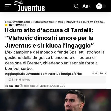
Aa
StileJuventus.com
>
Tutte le notizie
>
News
>
Interviste
>
Il duro atto d’accusa di Tardelli: “Vlahovic dimostri amore per la Juventus e si riduca l’ingaggio”
INTERVISTE
Il duro atto d’accusa di Tardelli:
“Vlahovic dimostri amore per la
Juventus e si riduca l’ingaggio”
L'ex campione del mondo difende Spalletti, stronca la
gestione della dirigenza bianconera e l'ipotesi di
cessione di Bremer, chiedendo un segnale forte al
bomber serbo.
vedi tutte
Aggiungi StileJuventus.com tra le tue fonti preferite
2 min di lettura
Redazione
Pubblicato 31 Maggio 2026 at 9:32