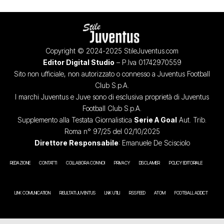
Copyright © 2024-2025 StileJuventus.com
Editor Digital Studio
– P.Iva 01742970559
Sito non ufficiale, non autorizzato o connesso a Juventus Football
Club S.p.A.
I marchi Juventus e Juve sono di esclusiva proprietà di Juventus
Football Club S.p.A.
Supplemento alla Testata Giornalistica
Serie A Goal
Aut. Trib.
Roma n° 97/25 del 02/10/2025
Direttore Responsabile
: Emanuele De Scisciolo
REDAZIONE
CONTATTI
COLLABORA CON NOI
PRIVACY
DISCLAIMER
POLICY EDITORIALE
LINK COMUNICATION
RISULTATI JUVENTUS
LINK UTILI
RSS FEED
ATOM
FOOTBALL ADDICT