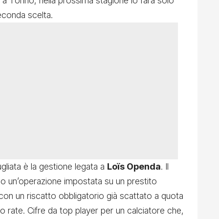
 a Torino, nella prossima stagione lo farà solo
econda scelta.
gliata è la gestione legata a
Loïs Openda
. Il
so un’operazione impostata su un prestito
con un riscatto obbligatorio già scattato a quota
tro rate. Cifre da top player per un calciatore che,