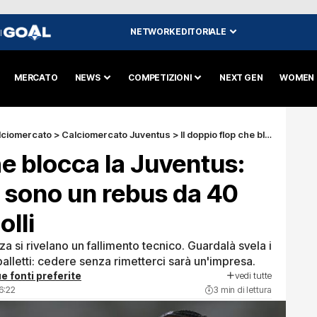
NETWORK EDITORIALE
I
MERCATO
NEWS
COMPETIZIONI
NEXT GEN
WOMEN
lciomercato
>
Calciomercato Juventus
>
Il doppio flop che blocca la Juventus: David e Openda sono un rebus da 40 milioni per Comolli
he blocca la Juventus:
 sono un rebus da 40
olli
nza si rivelano un fallimento tecnico. Guardalà svela i
palletti: cedere senza rimetterci sarà un'impresa.
vedi tutte
e fonti preferite
6:22
3 min di lettura