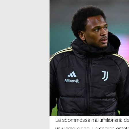
La scommessa multimilionaria de
un vicolo cieco. La scorsa estat