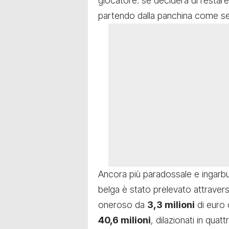
giocatore: se deciderà di restare
partendo dalla panchina come s
Ancora più paradossale e ingarbu
belga è stato prelevato attraver
oneroso da
3,3 milioni
di euro 
40,6 milioni
, dilazionati in quat