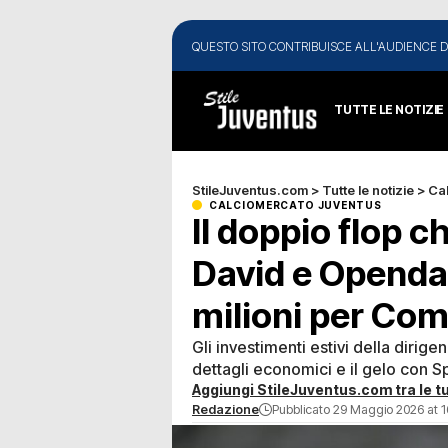
QUESTO SITO CONTRIBUISCE ALL'AUDIENCE D
TUTTE LE NOTIZIE
StileJuventus.com
>
Tutte le notizie
>
Ca
CALCIOMERCATO JUVENTUS
Il doppio flop c
David e Openda
milioni per Com
Gli investimenti estivi della dirige
dettagli economici e il gelo con S
Aggiungi StileJuventus.com tra le tu
Redazione
Pubblicato 29 Maggio 2026 at 1