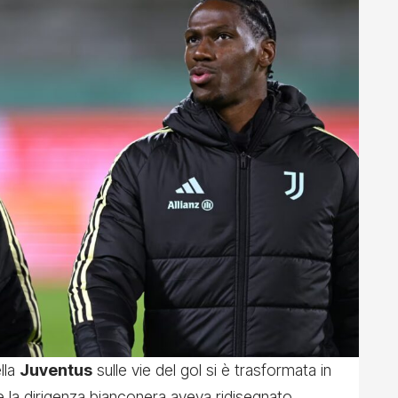
lla
Juventus
sulle vie del gol si è trasformata in
e la dirigenza bianconera aveva ridisegnato