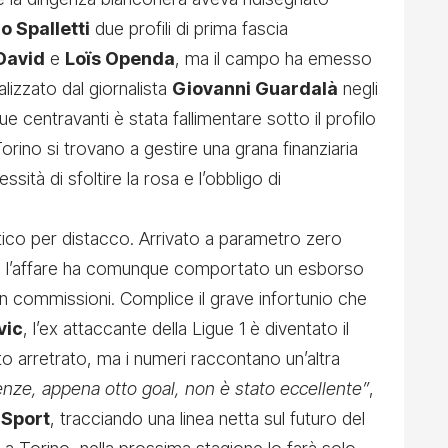
o Spalletti
due profili di prima fascia
David
e
Loïs Openda
, ma il campo ha emesso
izzato dal giornalista
Giovanni Guardalà
negli
due centravanti è stata fallimentare sotto il profilo
Torino si trovano a gestire una grana finanziaria
essità di sfoltire la rosa e l’obbligo di
ico per distacco. Arrivato a parametro zero
lla, l’affare ha comunque comportato un esborso
in commissioni. Complice il grave infortunio che
vic
, l’ex attaccante della Ligue 1 è diventato il
rto arretrato, ma i numeri raccontano un’altra
enze, appena otto goal, non è stato eccellente”
,
 Sport
, tracciando una linea netta sul futuro del