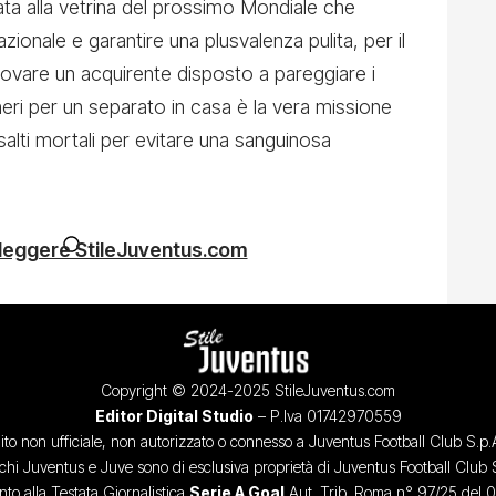
ta alla vetrina del prossimo Mondiale che
azionale e garantire una plusvalenza pulita, per il
 Trovare un acquirente disposto a pareggiare i
neri per un separato in casa è la vera missione
 salti mortali per evitare una sanguinosa
 leggere StileJuventus.com
Copyright © 2024-2025 StileJuventus.com
Editor Digital Studio
– P.Iva 01742970559
ito non ufficiale, non autorizzato o connesso a Juventus Football Club S.p.
chi Juventus e Juve sono di esclusiva proprietà di Juventus Football Club 
o alla Testata Giornalistica
Serie A Goal
Aut. Trib. Roma n° 97/25 del 