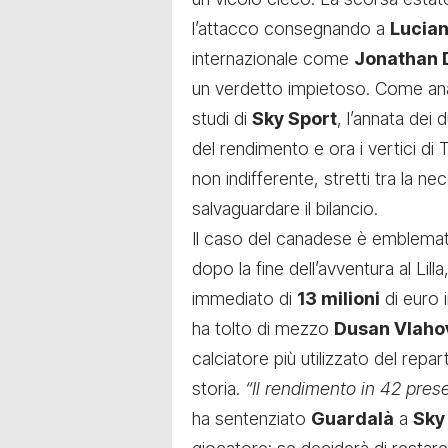
l’attacco consegnando a
Lucian
internazionale come
Jonathan 
un verdetto impietoso. Come anal
studi di
Sky Sport
, l’annata dei 
del rendimento e ora i vertici di 
non indifferente, stretti tra la nec
salvaguardare il bilancio.
Il caso del canadese è emblemat
dopo la fine dell’avventura al Li
immediato di
13 milioni
di euro 
ha tolto di mezzo
Dusan Vlaho
calciatore più utilizzato del repa
storia.
“Il rendimento in 42 pres
ha sentenziato
Guardalà
a
Sky