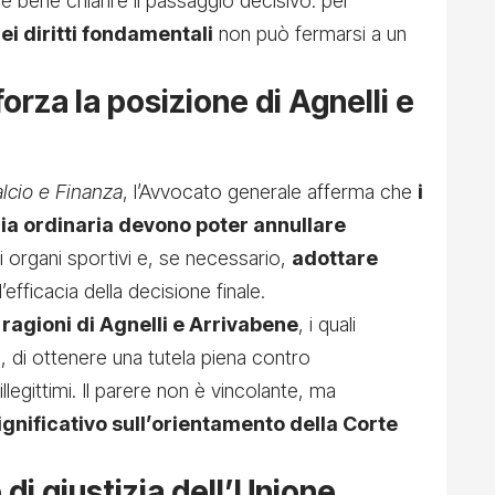
, è bene chiarire il passaggio decisivo: per
dei diritti fondamentali
non può fermarsi a un
orza la posizione di Agnelli e
lcio e Finanza
, l’Avvocato generale afferma che
i
izia ordinaria devono poter annullare
li organi sportivi e, se necessario,
adottare
’efficacia della decisione finale.
 ragioni di Agnelli e Arrivabene
, i quali
ia, di ottenere una tutela piena contro
illegittimi. Il parere non è vincolante, ma
ignificativo sull’orientamento della Corte
 di giustizia dell’Unione