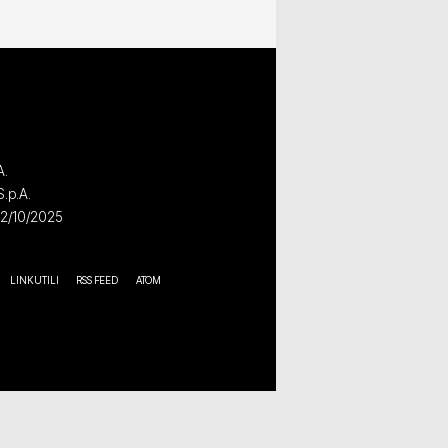
A.
S.p.A.
02/10/2025
LINK UTILI
RSS FEED
ATOM