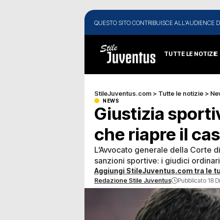
QUESTO SITO CONTRIBUISCE ALL'AUDIENCE D
TUTTE LE NOTIZIE
StileJuventus.com
>
Tutte le notizie
>
Ne
NEWS
Giustizia sportiv
che riapre il c
L’Avvocato generale della Corte di
sanzioni sportive: i giudici ordina
Aggiungi StileJuventus.com tra le tu
Redazione Stile Juventus
Pubblicato 18 D