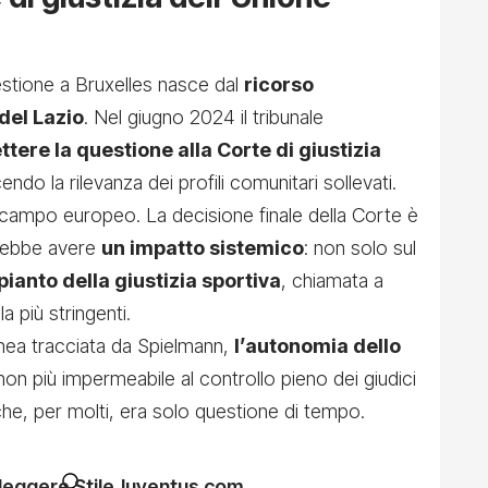
estione a Bruxelles nasce dal
ricorso
del Lazio
. Nel giugno 2024 il tribunale
ttere la questione alla Corte di giustizia
endo la rilevanza dei profili comunitari sollevati.
l campo europeo. La decisione finale della Corte è
rebbe avere
un impatto sistemico
: non solo sul
pianto della giustizia sportiva
, chiamata a
a più stringenti.
inea tracciata da Spielmann,
l’autonomia dello
non più impermeabile al controllo pieno dei giudici
che, per molti, era solo questione di tempo.
 leggere StileJuventus.com