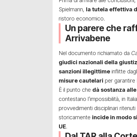
Prima di arrivare alle conclusioni
Spielmann,
la tutela effettiva 
ristoro economico.
Un parere che raff
Arrivabene
Nel documento richiamato da
Ca
giudici nazionali della giust
sanzioni illegittime
inflitte dag
misure cautelari
per garantire l
È il punto che
dà sostanza alle
contestano l’impossibilità, in Ital
provvedimenti disciplinari ritenuti 
storicamente
incide in modo s
UE
.
Dal TAR alla Corte