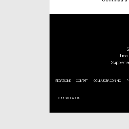
S
I mar
Supplement
REDAZIONE
CONTATTI
COLLABORA CON NOI
P
FOOTBALL ADDICT