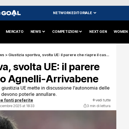
NETWORK EDITORIALE
I
MERCATO
NEWS
COMPETIZIONI
NEXT GEN
WOMEN
ws
>
Giustizia sportiva, svolta UE: il parere che riapre il caso Agnelli-Arrivabene
a, svolta UE: il parere
aso Agnelli-Arrivabene
 giustizia UE mette in discussione l’autonomia delle
ri devono poterle annullare.
vedi tutte
e fonti preferite
icembre 2025 at 18:33
3 min di lettura