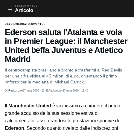
STILEJUVENTUS
←
Articolo
CALCIOMERCATO JUVENTUS
Ederson saluta l'Atalanta e vola
in Premier League: il Manchester
United beffa Juventus e Atletico
Madrid
Il centrocampista brasiliano è pronto a trasferirsi ai Red Devils
per una cifra vicina ai 45 milioni di euro, diventando il primo
rinforzo per la mediana di Michael Carrick.
Di
Redazione
27 mag 2026 · 13:49
Aggiornato 27 mag 2026 · 13:49
Il
Manchester United
è vicinissimo a chiudere il primo
grande acquisto della sua sessione estiva di
calciomercato, assicurandosi le prestazioni sportive di
Ederson
. Secondo quanto rivelato dalle indiscrezioni