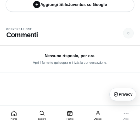
+
Aggiungi StileJuventus su Google
CONVERSAZIONE
Commenti
0
Nessuna risposta, per ora.
Apri il fumetto qui sopra e inizia la conversazione.
Privacy
Home
Esplora
Partite
Accedi
Altro