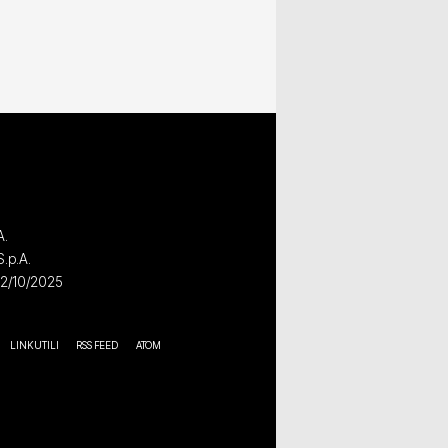
A.
S.p.A.
02/10/2025
LINK UTILI
RSS FEED
ATOM