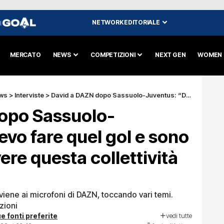
NETWORK EDITORIALE
I
MERCATO
NEWS
COMPETIZIONI
NEXT GEN
WOMEN
ws
>
Interviste
>
David a DAZN dopo Sassuolo-Juventus: “Dovevo fare quel gol e sono felice. É bello avere questa collettività che ci spinge”
opo Sassuolo-
vo fare quel gol e sono
vere questa collettività
rviene ai microfoni di DAZN, toccando vari temi.
zioni
vedi tutte
e fonti preferite