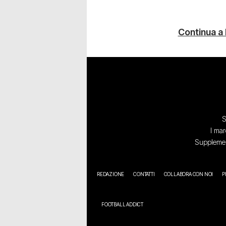
Continua a
S
I mar
Supplement
REDAZIONE
CONTATTI
COLLABORA CON NOI
P
FOOTBALL ADDICT