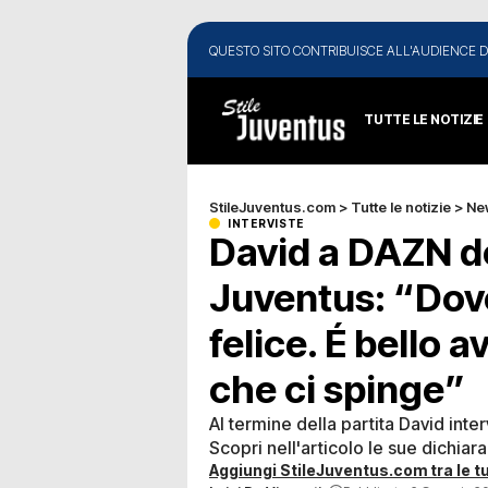
QUESTO SITO CONTRIBUISCE ALL'AUDIENCE D
TUTTE LE NOTIZIE
StileJuventus.com
>
Tutte le notizie
>
Ne
INTERVISTE
David a DAZN d
Juventus: “Dove
felice. É bello a
che ci spinge”
Al termine della partita David inte
Scopri nell'articolo le sue dichiara
Aggiungi StileJuventus.com tra le tu