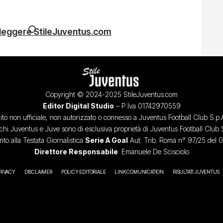
 leggere StileJuventus.com
Copyright © 2024-2025 StileJuventus.com
Editor Digital Studio
– P.Iva 01742970559
ito non ufficiale, non autorizzato o connesso a Juventus Football Club S.p.
chi Juventus e Juve sono di esclusiva proprietà di Juventus Football Club 
o alla Testata Giornalistica
Serie A Goal
Aut. Trib. Roma n° 97/25 del 
Direttore Responsabile
: Emanuele De Scisciolo
RIVACY
DISCLAIMER
POLICY EDITORIALE
LINK COMUNICATION
RISULTATI JUVENTUS