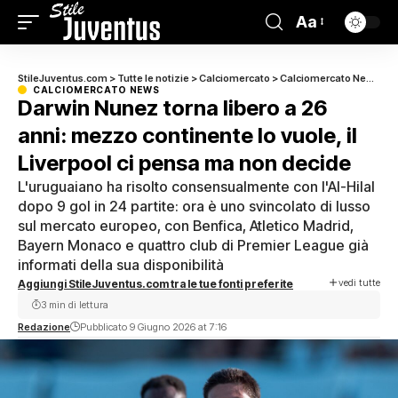
Aa
StileJuventus.com
>
Tutte le notizie
>
Calciomercato
>
Calciomercato News
>
D
CALCIOMERCATO NEWS
Darwin Nunez torna libero a 26
anni: mezzo continente lo vuole, il
Liverpool ci pensa ma non decide
L'uruguaiano ha risolto consensualmente con l'Al-Hilal
dopo 9 gol in 24 partite: ora è uno svincolato di lusso
sul mercato europeo, con Benfica, Atletico Madrid,
Bayern Monaco e quattro club di Premier League già
informati della sua disponibilità
vedi tutte
Aggiungi StileJuventus.com tra le tue fonti preferite
3 min di lettura
Redazione
Pubblicato 9 Giugno 2026 at 7:16