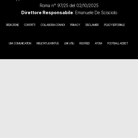
Roma n° 97/25 del 02/10/2025
Direttore Responsabile
: Emanuele De Scisciolo
REDAZIONE
CONTATTI
COLLABORA CON NOI
PRIVACY
DISCLAIMER
POLICY EDITORIALE
LINK COMUNICATION
RISULTATI JUVENTUS
LINK UTILI
RSS FEED
ATOM
FOOTBALL ADDICT