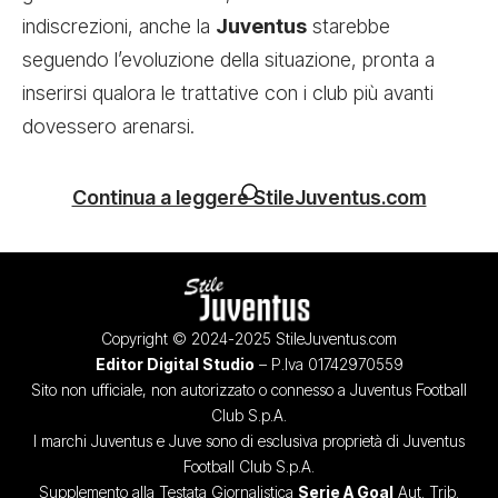
indiscrezioni, anche la
Juventus
starebbe
seguendo l’evoluzione della situazione, pronta a
inserirsi qualora le trattative con i club più avanti
dovessero arenarsi.
Continua a leggere StileJuventus.com
Copyright © 2024-2025 StileJuventus.com
Editor Digital Studio
– P.Iva 01742970559
Sito non ufficiale, non autorizzato o connesso a Juventus Football
Club S.p.A.
I marchi Juventus e Juve sono di esclusiva proprietà di Juventus
Football Club S.p.A.
Supplemento alla Testata Giornalistica
Serie A Goal
Aut. Trib.