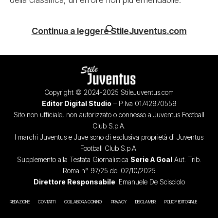
Continua a leggere StileJuventus.com
Copyright © 2024-2025 StileJuventus.com
Editor Digital Studio
– P.Iva 01742970559
Sito non ufficiale, non autorizzato o connesso a Juventus Football
Club S.p.A.
I marchi Juventus e Juve sono di esclusiva proprietà di Juventus
Football Club S.p.A.
Supplemento alla Testata Giornalistica
Serie A Goal
Aut. Trib.
Roma n° 97/25 del 02/10/2025
Direttore Responsabile
: Emanuele De Scisciolo
REDAZIONE
CONTATTI
COLLABORA CON NOI
PRIVACY
DISCLAIMER
POLICY EDITORIALE