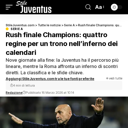
Aa
StileJuventus.com
>
Tutte le notizie
>
Serie A
>
Rush finale Champions: quattro regine per un trono nell’inferno dei calendari
SERIE A
Rush finale Champions: quattro
regine per un trono nell’inferno dei
calendari
Nove giornate alla fine: la Juventus ha il percorso più
lineare, mentre la Roma affronta un inferno di scontri
diretti. La classifica e le sfide chiave.
vedi tutte
Aggiungi StileJuventus.com tra le tue fonti preferite
4 min di lettura
Redazione
Pubblicato 16 Marzo 2026 at 10:14