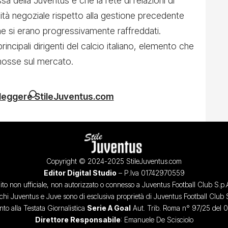
della Juventus è che la rete di relazioni di
lità negoziale rispetto alla gestione precedente
che si erano progressivamente raffreddati.
ncipali dirigenti del calcio italiano, elemento che
mosse sul mercato.
 leggere StileJuventus.com
Copyright © 2024-2025 StileJuventus.com
Editor Digital Studio
– P.Iva 01742970559
ito non ufficiale, non autorizzato o connesso a Juventus Football Club S.p.
chi Juventus e Juve sono di esclusiva proprietà di Juventus Football Club 
o alla Testata Giornalistica
Serie A Goal
Aut. Trib. Roma n° 97/25 del 
Direttore Responsabile
: Emanuele De Scisciolo