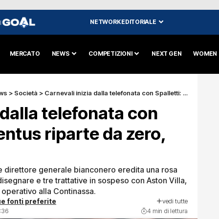
NETWORK EDITORIALE
I
MERCATO
NEWS
COMPETIZIONI
NEXT GEN
WOMEN
ws
>
Società
>
Carnevali inizia dalla telefonata con Spalletti: la Juventus riparte da zero, con fretta
 dalla telefonata con
ventus riparte da zero,
e direttore generale bianconero eredita una rosa
isegnare e tre trattative in sospeso con Aston Villa,
 operativo alla Continassa.
vedi tutte
e fonti preferite
:36
4 min di lettura