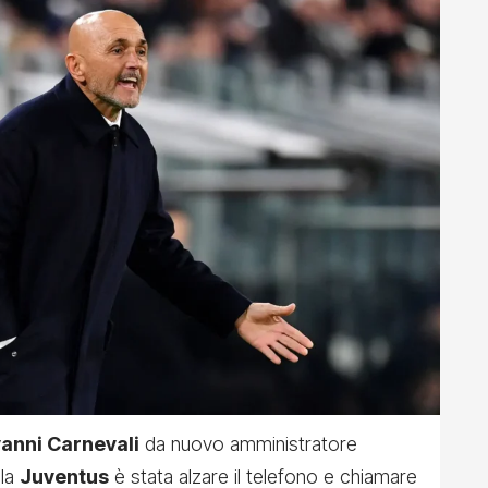
anni Carnevali
da nuovo amministratore
lla
Juventus
è stata alzare il telefono e chiamare