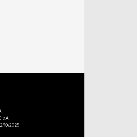
A.
S.p.A.
02/10/2025