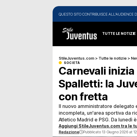
QUESTO SITO CONTRIBUISCE ALL'AUDIENCE D
TUTTE LE NOTIZIE
StileJuventus.com
>
Tutte le notizie
>
Ne
SOCIETÀ
Carnevali inizia
Spalletti: la Ju
con fretta
Il nuovo amministratore delegato 
incompleta, un'area sportiva da rid
Atletico Madrid e PSG. Da lunedì è
Aggiungi StileJuventus.com tra le tu
Redazione
Pubblicato 13 Giugno 2026 at 12