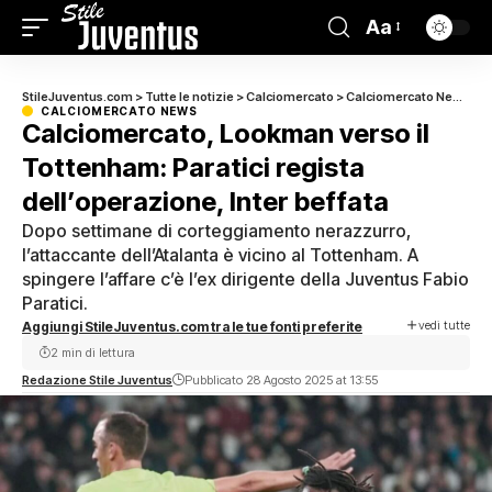
Aa
StileJuventus.com
>
Tutte le notizie
>
Calciomercato
>
Calciomercato News
>
C
CALCIOMERCATO NEWS
Calciomercato, Lookman verso il
Tottenham: Paratici regista
dell’operazione, Inter beffata
Dopo settimane di corteggiamento nerazzurro,
l’attaccante dell’Atalanta è vicino al Tottenham. A
spingere l’affare c’è l’ex dirigente della Juventus Fabio
Paratici.
vedi tutte
Aggiungi StileJuventus.com tra le tue fonti preferite
2 min di lettura
Redazione Stile Juventus
Pubblicato 28 Agosto 2025 at 13:55