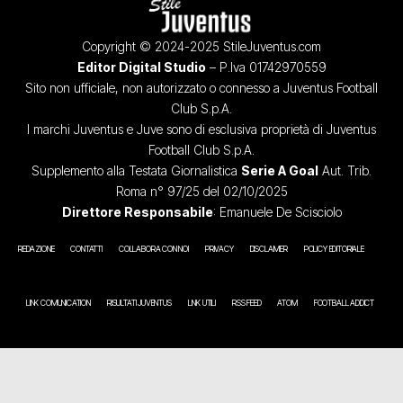
Copyright © 2024-2025 StileJuventus.com
Editor Digital Studio
– P.Iva 01742970559
Sito non ufficiale, non autorizzato o connesso a Juventus Football
Club S.p.A.
I marchi Juventus e Juve sono di esclusiva proprietà di Juventus
Football Club S.p.A.
Supplemento alla Testata Giornalistica
Serie A Goal
Aut. Trib.
Roma n° 97/25 del 02/10/2025
Direttore Responsabile
: Emanuele De Scisciolo
REDAZIONE
CONTATTI
COLLABORA CON NOI
PRIVACY
DISCLAIMER
POLICY EDITORIALE
LINK COMUNICATION
RISULTATI JUVENTUS
LINK UTILI
RSS FEED
ATOM
FOOTBALL ADDICT