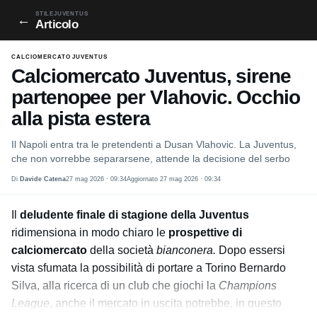
STILEJUVENTUS
←
Articolo
CALCIOMERCATO JUVENTUS
Calciomercato Juventus, sirene
partenopee per Vlahovic. Occhio
alla pista estera
Il Napoli entra tra le pretendenti a Dusan Vlahovic. La Juventus,
che non vorrebbe separarsene, attende la decisione del serbo
Di
Davide Catena
27 mag 2026 · 09:34
Aggiornato 27 mag 2026 · 09:34
Il
deludente finale di stagione della Juventus
ridimensiona in modo chiaro le
prospettive di
calciomercato
della società
bianconera.
Dopo essersi
vista sfumata la possibilità di portare a Torino Bernardo
Silva, alla ricerca di un club che giochi la
Champions
League
, anche il mercato in uscita potrebbe, in questo