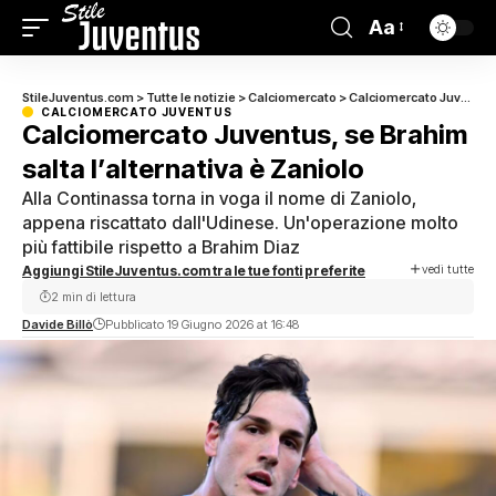
Aa
StileJuventus.com
>
Tutte le notizie
>
Calciomercato
>
Calciomercato Juventus
CALCIOMERCATO JUVENTUS
Calciomercato Juventus, se Brahim
salta l’alternativa è Zaniolo
Alla Continassa torna in voga il nome di Zaniolo,
appena riscattato dall'Udinese. Un'operazione molto
più fattibile rispetto a Brahim Diaz
vedi tutte
Aggiungi StileJuventus.com tra le tue fonti preferite
2 min di lettura
Davide Billò
Pubblicato 19 Giugno 2026 at 16:48