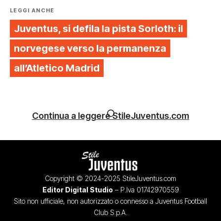
LEGGI ANCHE
Juventus, si defila la pista Sorloth: il
norvegese verso la permanenza
all’Atletico Madrid
Continua a leggere StileJuventus.com
Copyright © 2024-2025 StileJuventus.com
Editor Digital Studio
– P.Iva 01742970559
Sito non ufficiale, non autorizzato o connesso a Juventus Football
Club S.p.A.