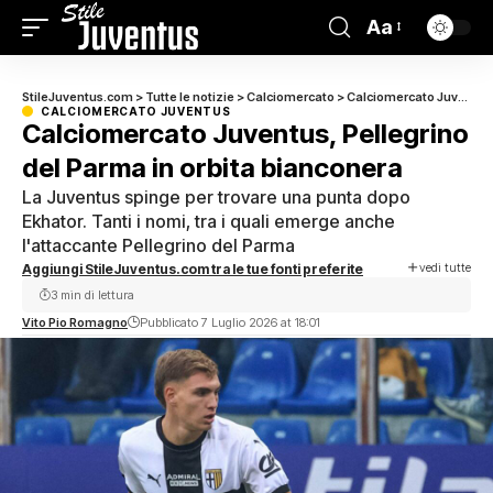
Aa
StileJuventus.com
>
Tutte le notizie
>
Calciomercato
>
Calciomercato Juventus
CALCIOMERCATO JUVENTUS
Calciomercato Juventus, Pellegrino
del Parma in orbita bianconera
La Juventus spinge per trovare una punta dopo
Ekhator. Tanti i nomi, tra i quali emerge anche
l'attaccante Pellegrino del Parma
vedi tutte
Aggiungi StileJuventus.com tra le tue fonti preferite
3 min di lettura
Vito Pio Romagno
Pubblicato 7 Luglio 2026 at 18:01