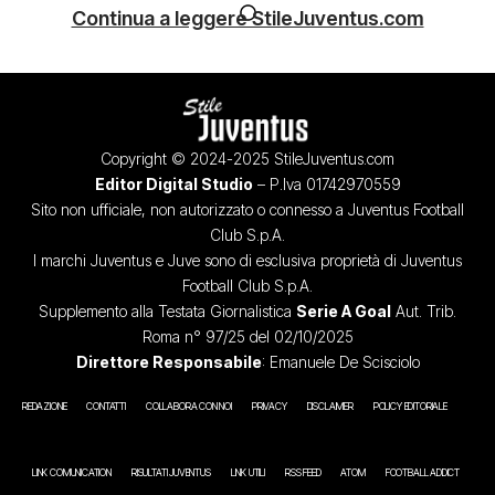
Continua a leggere StileJuventus.com
Copyright © 2024-2025 StileJuventus.com
Editor Digital Studio
– P.Iva 01742970559
Sito non ufficiale, non autorizzato o connesso a Juventus Football
Club S.p.A.
I marchi Juventus e Juve sono di esclusiva proprietà di Juventus
Football Club S.p.A.
Supplemento alla Testata Giornalistica
Serie A Goal
Aut. Trib.
Roma n° 97/25 del 02/10/2025
Direttore Responsabile
: Emanuele De Scisciolo
REDAZIONE
CONTATTI
COLLABORA CON NOI
PRIVACY
DISCLAIMER
POLICY EDITORIALE
LINK COMUNICATION
RISULTATI JUVENTUS
LINK UTILI
RSS FEED
ATOM
FOOTBALL ADDICT