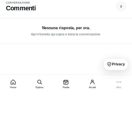
investire quel budget su un usato sicuro per tornare a vincere.
CONVERSAZIONE
Commenti
0
Nessuna risposta, per ora.
Apri il fumetto qui sopra e inizia la conversazione.
Privacy
Home
Esplora
Partite
Accedi
Altro
×
PRIVACY, PUBBLICITÀ E PREMIUM
Gratis con pubblicità o