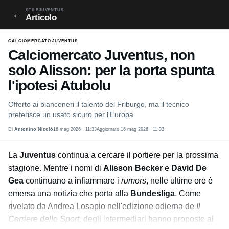
STILEJUVENTUS
←
Articolo
CALCIOMERCATO JUVENTUS
Calciomercato Juventus, non
solo Alisson: per la porta spunta
l'ipotesi Atubolu
Offerto ai bianconeri il talento del Friburgo, ma il tecnico
preferisce un usato sicuro per l'Europa.
Di
Antonino Nicolò
16 mag 2026 · 11:33
Aggiornato 16 mag 2026 · 11:33
La
Juventus
continua a cercare il portiere per la prossima
stagione. Mentre i nomi di
Alisson Becker
e
David De
Gea
continuano a infiammare i
rumors
, nelle ultime ore è
emersa una notizia che porta alla
Bundesliga
. Come
rivelato da Andrea Losapio nell'edizione odierna de
Il
Corriere dello Sport
, degli intermediari hanno proposto ai