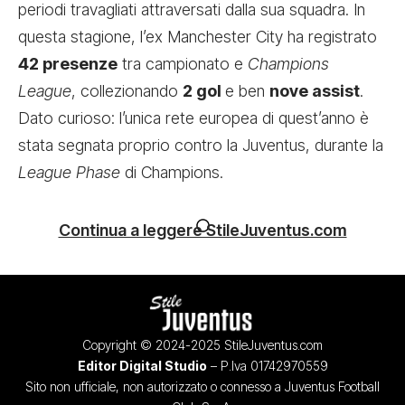
periodi travagliati attraversati dalla sua squadra. In
questa stagione, l’ex Manchester City ha registrato
42 presenze
tra campionato e
Champions
League
, collezionando
2 gol
e ben
nove assist
.
Dato curioso: l’unica rete europea di quest’anno è
stata segnata proprio contro la Juventus, durante la
League Phase
di Champions.
Continua a leggere StileJuventus.com
Copyright © 2024-2025 StileJuventus.com
Editor Digital Studio
– P.Iva 01742970559
Sito non ufficiale, non autorizzato o connesso a Juventus Football