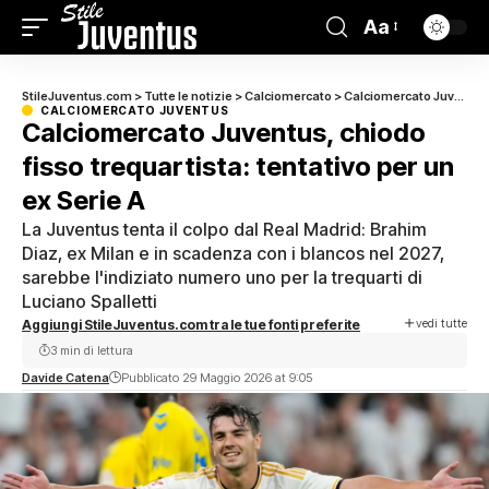
Aa
StileJuventus.com
>
Tutte le notizie
>
Calciomercato
>
Calciomercato Juventus
CALCIOMERCATO JUVENTUS
Calciomercato Juventus, chiodo
fisso trequartista: tentativo per un
ex Serie A
La Juventus tenta il colpo dal Real Madrid: Brahim
Diaz, ex Milan e in scadenza con i blancos nel 2027,
sarebbe l'indiziato numero uno per la trequarti di
Luciano Spalletti
vedi tutte
Aggiungi StileJuventus.com tra le tue fonti preferite
3 min di lettura
Davide Catena
Pubblicato 29 Maggio 2026 at 9:05