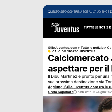
QUESTO SITO CONTRIBUISCE ALL'AUDIENCE D
TUTTE LE NOTIZIE
StileJuventus.com
>
Tutte le notizie
>
Ca
CALCIOMERCATO JUVENTUS
Calciomercato 
aspettare per i
Il Dibu Martinez è pronto per una 
sua prossima destinazione sia Tori
Aggiungi StileJuventus.com tra le tu
Greta Saponaro
Pubblicato 15 Giugno 2026