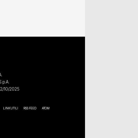
A.
S.p.A.
02/10/2025
LINK UTILI
RSS FEED
ATOM