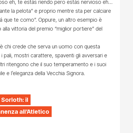
vioso eh, te estás riendo pero estás nervioso eh…
ante la pelota” e proprio mentre sta per calciare
á que te como”. Oppure, un altro esempio è
o alla vittoria del premio “miglior portiere” del
c’è chi crede che serva un uomo con questa
i pali, mostri carattere, spaventi gli avversari e
ltri ritengono che il suo temperamento e i suoi
ile e l’eleganza della Vecchia Signora.
 Sorloth: il
enza all’Atletico