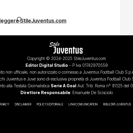
 leggere StileJuventus.com
Copyright © 2024-2025 StileJuventus.com
Editor Digital Studio
– P.Iva 01742970559
ito non ufficiale, non autorizzato o connesso a Juventus Football Club S.p.
chi Juventus e Juve sono di esclusiva proprietà di Juventus Football Club 
o alla Testata Giornalistica
Serie A Goal
Aut. Trib. Roma n° 97/25 del 
Direttore Responsabile
: Emanuele De Scisciolo
RIVACY
DISCLAIMER
POLICY EDITORIALE
LINK COMUNICATION
RISULTATI JUVENTUS