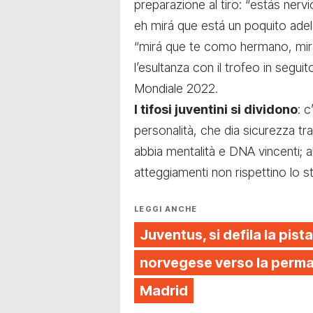
preparazione al tiro: “estás ner
eh mirá que está un poquito adel
“mirá que te como hermano, mir
l’esultanza con il trofeo in seguit
Mondiale 2022.
I tifosi juventini si dividono
: 
personalità, che dia sicurezza tra 
abbia mentalità e DNA vincenti; a
atteggiamenti non rispettino lo st
LEGGI ANCHE
Juventus, si defila la pista
norvegese verso la perman
Madrid