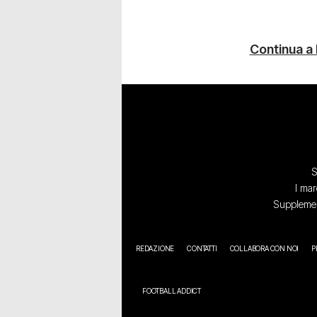
Continua a
S
I mar
Supplement
REDAZIONE
CONTATTI
COLLABORA CON NOI
P
FOOTBALL ADDICT