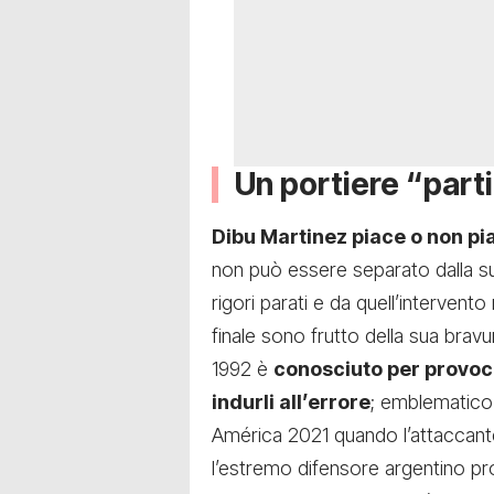
Un portiere “part
Dibu Martinez piace o non pi
non può essere separato dalla sua
rigori parati e da quell’intervent
finale sono frutto della sua brav
1992 è
conosciuto per provocar
indurli all’errore
; emblematico 
América 2021 quando l’attaccant
l’estremo difensore argentino pr