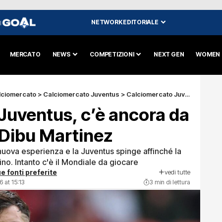
NETWORK EDITORIALE
I
MERCATO
NEWS
COMPETIZIONI
NEXT GEN
WOMEN
lciomercato
>
Calciomercato Juventus
>
Calciomercato Juventus, c’è ancora da aspettare per il Dibu Martinez
Juventus, c’è ancora da
l Dibu Martinez
nuova esperienza e la Juventus spinge affinché la
no. Intanto c'è il Mondiale da giocare
vedi tutte
e fonti preferite
 at 15:13
3 min di lettura