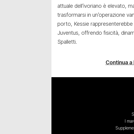
attuale dell’ivoriano è elevato, m
trasformarsi in un’operazione van
porto, Kessie rappresenterebbe 
Juventus, offrendo fisicità, dinam
Spalletti.
Continua a
S
I mar
Supplement