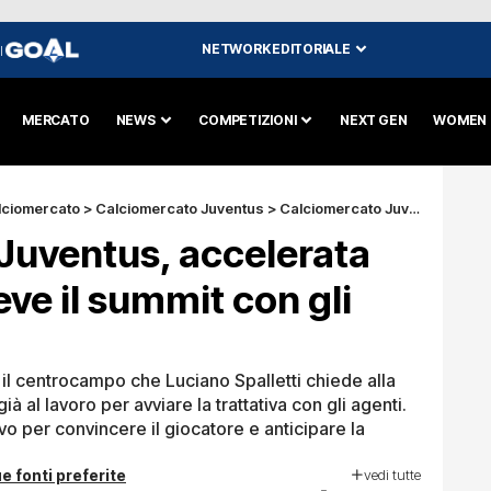
NETWORK EDITORIALE
I
MERCATO
NEWS
COMPETIZIONI
NEXT GEN
WOMEN
lciomercato
>
Calciomercato Juventus
>
Calciomercato Juventus, accelerata per Kessie: a breve il summit con gli agenti
Juventus, accelerata
eve il summit con gli
r il centrocampo che Luciano Spalletti chiede alla
ià al lavoro per avviare la trattativa con gli agenti.
vo per convincere il giocatore e anticipare la
vedi tutte
e fonti preferite