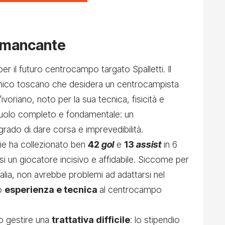
lo mancante
er il futuro centrocampo targato Spalletti. Il
ecnico toscano che desidera un centrocampista
’ivoriano, noto per la sua tecnica, fisicità e
n ruolo completo e fondamentale: un
 grado di dare corsa e imprevedibilità.
ssie ha collezionato ben
42
gol
e
13
assist
in 6
i un giocatore incisivo e affidabile. Siccome per
 Italia, non avrebbe problemi ad adattarsi nel
do
esperienza e tecnica
al centrocampo
no gestire una
trattativa difficile
: lo stipendio