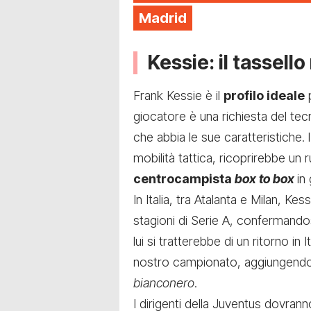
Madrid
Kessie: il tassel
Frank Kessie è il
profilo ideale
p
giocatore è una richiesta del t
che abbia le sue caratteristiche. l
mobilità tattica, ricoprirebbe u
centrocampista
box to box
in
In Italia, tra Atalanta e Milan, Ke
stagioni di Serie A, confermandos
lui si tratterebbe di un ritorno in
nostro campionato, aggiungen
bianconero
.
I dirigenti della Juventus dovran