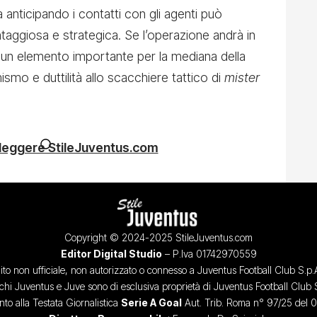
a anticipando i contatti con gli agenti può
taggiosa e strategica. Se l’operazione andrà in
un elemento importante per la mediana della
ismo e duttilità allo scacchiere tattico di
mister
 leggere StileJuventus.com
Copyright © 2024-2025 StileJuventus.com
Editor Digital Studio
– P.Iva 01742970559
ito non ufficiale, non autorizzato o connesso a Juventus Football Club S.p.
chi Juventus e Juve sono di esclusiva proprietà di Juventus Football Club 
o alla Testata Giornalistica
Serie A Goal
Aut. Trib. Roma n° 97/25 del 