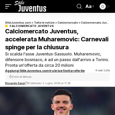
Aa
StileJuventus.com
>
Tutte le notizie
>
Calciomercato
>
Calciomercato Juventus
CALCIOMERCATO JUVENTUS
Calciomercato Juventus,
accelerata Muharemovic: Carnevali
spinge per la chiusura
Si scalda l'asse Juventus-Sassuolo. Muharemovic,
difensore bosniaco, è ad un passo dall'arrivo a Torino.
Pronta un'offerta da circa 20 milioni
vedi tutte
Aggiungi StileJuventus.com tra le tue fonti preferite
3 min di lettura
Riccardo Sassi
Pubblicato 2 Luglio 2026 at 11:39