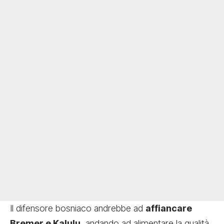
Il difensore bosniaco andrebbe ad
affiancare
Bremer e Kalulu
, andando ad alimentare la qualità