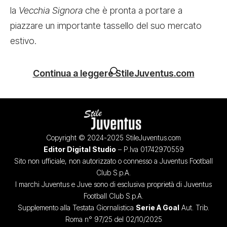
la
Vecchia Signora
che è pronta a portare a
piazzare un importante tassello del suo mercato
estivo.
Continua a leggere StileJuventus.com
Copyright © 2024-2025 StileJuventus.com
Editor Digital Studio
– P.Iva 01742970559
Sito non ufficiale, non autorizzato o connesso a Juventus Football
Club S.p.A.
I marchi Juventus e Juve sono di esclusiva proprietà di Juventus
Football Club S.p.A.
Supplemento alla Testata Giornalistica
Serie A Goal
Aut. Trib.
Roma n° 97/25 del 02/10/2025