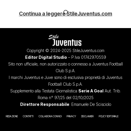
Continua a leggere StileJuventus.com
Copyright © 2024-2025 StileJuventus.com
Editor Digital Studio
– P.Iva 01742970559
Sito non ufficiale, non autorizzato o connesso a Juventus Football
Club S.p.A.
I marchi Juventus e Juve sono di esclusiva proprietà di Juventus
Football Club S.p.A.
Supplemento alla Testata Giornalistica
Serie A Goal
Aut. Trib.
Roma n° 97/25 del 02/10/2025
Direttore Responsabile
: Emanuele De Scisciolo
REDAZIONE
CONTATTI
COLLABORA CON NOI
PRIVACY
DISCLAIMER
POLICY EDITORIALE