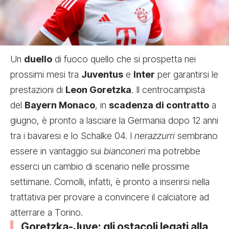
Un
duello
di fuoco quello che si prospetta nei
prossimi mesi tra
Juventus
e
Inter
per garantirsi le
prestazioni di
Leon Goretzka
. Il centrocampista
del
Bayern Monaco
, in
scadenza di contratto
a
giugno, è pronto a lasciare la Germania dopo 12 anni
tra i bavaresi e lo Schalke 04. I
nerazzurri
sembrano
essere in vantaggio sui
bianconeri
ma potrebbe
esserci un cambio di scenario nelle prossime
settimane. Comolli, infatti, è pronto a inserirsi nella
trattativa per provare a convincere il calciatore ad
atterrare a Torino.
Goretzka-Juve: gli ostacoli legati alla