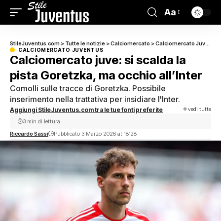
Aa
StileJuventus.com
>
Tutte le notizie
>
Calciomercato
>
Calciomercato Juventus
CALCIOMERCATO JUVENTUS
Calciomercato juve: si scalda la
pista Goretzka, ma occhio all’Inter
Comolli sulle tracce di Goretzka. Possibile
inserimento nella trattativa per insidiare l'Inter.
vedi tutte
Aggiungi StileJuventus.com tra le tue fonti preferite
3 min di lettura
Riccardo Sassi
Pubblicato 3 Marzo 2026 at 18:28