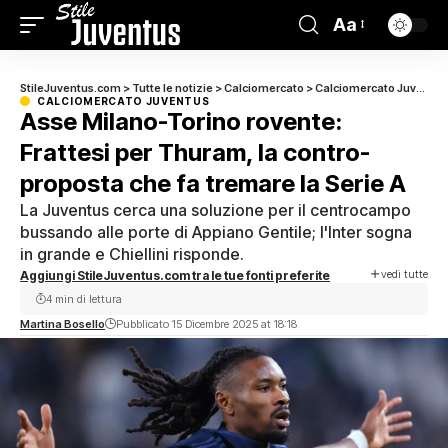
Aa
StileJuventus.com
>
Tutte le notizie
>
Calciomercato
>
Calciomercato Juventus
CALCIOMERCATO JUVENTUS
Asse Milano-Torino rovente:
Frattesi per Thuram, la contro-
proposta che fa tremare la Serie A
La Juventus cerca una soluzione per il centrocampo
bussando alle porte di Appiano Gentile; l'Inter sogna
in grande e Chiellini risponde.
vedi tutte
Aggiungi StileJuventus.com tra le tue fonti preferite
4 min di lettura
Martina Bosello
Pubblicato 15 Dicembre 2025 at 18:18