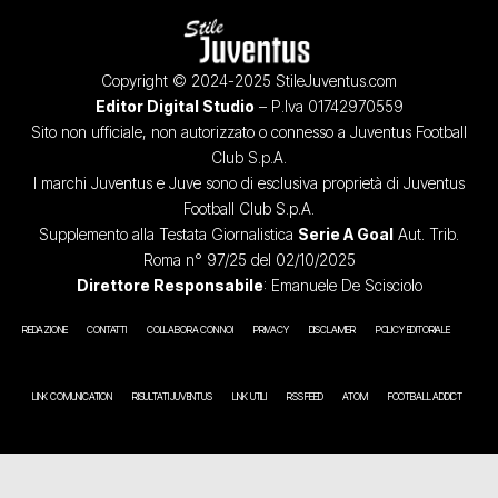
Copyright © 2024-2025 StileJuventus.com
Editor Digital Studio
– P.Iva 01742970559
Sito non ufficiale, non autorizzato o connesso a Juventus Football
Club S.p.A.
I marchi Juventus e Juve sono di esclusiva proprietà di Juventus
Football Club S.p.A.
Supplemento alla Testata Giornalistica
Serie A Goal
Aut. Trib.
Roma n° 97/25 del 02/10/2025
Direttore Responsabile
: Emanuele De Scisciolo
REDAZIONE
CONTATTI
COLLABORA CON NOI
PRIVACY
DISCLAIMER
POLICY EDITORIALE
LINK COMUNICATION
RISULTATI JUVENTUS
LINK UTILI
RSS FEED
ATOM
FOOTBALL ADDICT