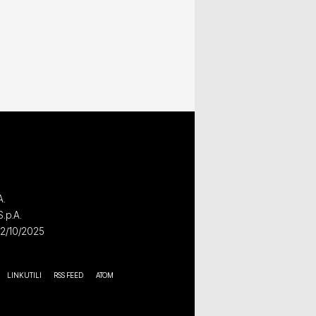
A.
S.p.A.
02/10/2025
LINK UTILI
RSS FEED
ATOM