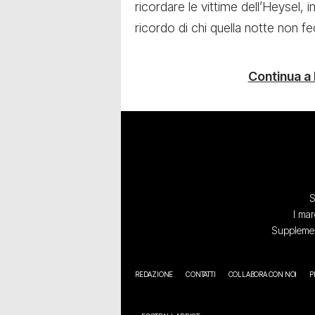
ricordare le vittime dell’Heysel, 
ricordo di chi quella notte non fe
Continua a
S
I mar
Supplement
REDAZIONE
CONTATTI
COLLABORA CON NOI
P