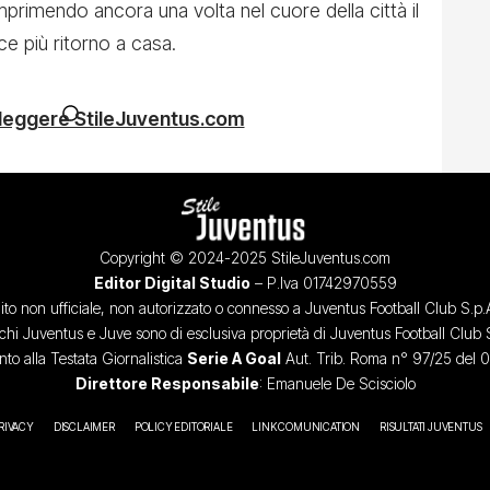
imprimendo ancora una volta nel cuore della città il
ce più ritorno a casa.
 leggere StileJuventus.com
Copyright © 2024-2025 StileJuventus.com
Editor Digital Studio
– P.Iva 01742970559
ito non ufficiale, non autorizzato o connesso a Juventus Football Club S.p.
chi Juventus e Juve sono di esclusiva proprietà di Juventus Football Club 
o alla Testata Giornalistica
Serie A Goal
Aut. Trib. Roma n° 97/25 del 
Direttore Responsabile
: Emanuele De Scisciolo
RIVACY
DISCLAIMER
POLICY EDITORIALE
LINK COMUNICATION
RISULTATI JUVENTUS