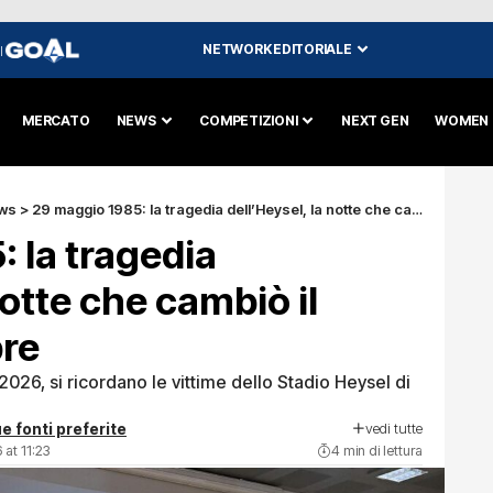
NETWORK EDITORIALE
I
MERCATO
NEWS
COMPETIZIONI
NEXT GEN
WOMEN
ws
>
29 maggio 1985: la tragedia dell’Heysel, la notte che cambiò il calcio per sempre
 la tragedia
notte che cambiò il
pre
026, si ricordano le vittime dello Stadio Heysel di
vedi tutte
e fonti preferite
at 11:23
4 min di lettura