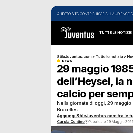
QUESTO SITO CONTRIBUISCE ALL'AUDIENCE D
TUTTE LE NOTIZIE
StileJuventus.com
>
Tutte le notizie
>
Ne
NEWS
29 maggio 1985:
dell’Heysel, la 
calcio per sem
Nella giornata di oggi, 29 maggio 2
Bruxelles
Aggiungi StileJuventus.com tra le tu
Carola Contino
Pubblicato 29 Maggio 2026 