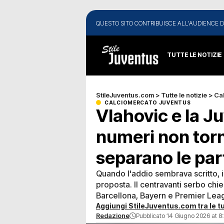
QUESTO SITO CONTRIBUISCE ALL'AUDIENCE D
TUTTE LE NOTIZIE
StileJuventus.com
>
Tutte le notizie
>
Ca
CALCIOMERCATO JUVENTUS
Vlahovic e la Ju
numeri non torn
separano le part
Quando l'addio sembrava scritto, i
proposta. Il centravanti serbo chie
Barcellona, Bayern e Premier Lea
Aggiungi StileJuventus.com tra le tu
Redazione
Pubblicato 14 Giugno 2026 at 8