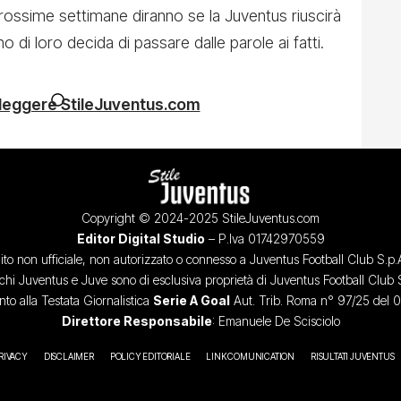
prossime settimane diranno se la Juventus riuscirà
o di loro decida di passare dalle parole ai fatti.
 leggere StileJuventus.com
Copyright © 2024-2025 StileJuventus.com
Editor Digital Studio
– P.Iva 01742970559
ito non ufficiale, non autorizzato o connesso a Juventus Football Club S.p.
chi Juventus e Juve sono di esclusiva proprietà di Juventus Football Club 
o alla Testata Giornalistica
Serie A Goal
Aut. Trib. Roma n° 97/25 del 
Direttore Responsabile
: Emanuele De Scisciolo
RIVACY
DISCLAIMER
POLICY EDITORIALE
LINK COMUNICATION
RISULTATI JUVENTUS