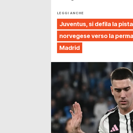
LEGGI ANCHE
Juventus, si defila la pista
norvegese verso la perman
Madrid