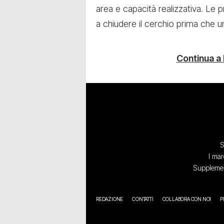
area e capacità realizzativa. Le 
a chiudere il cerchio prima che un
Continua a
S
I mar
Supplement
REDAZIONE
CONTATTI
COLLABORA CON NOI
P