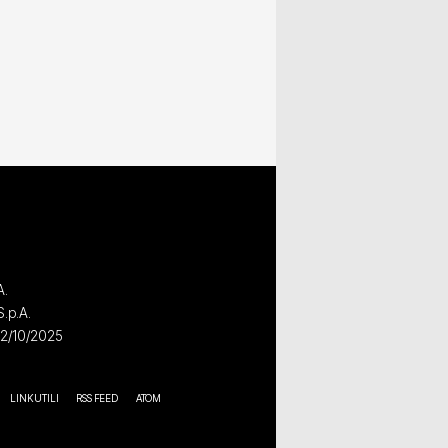
A.
S.p.A.
02/10/2025
LINK UTILI
RSS FEED
ATOM