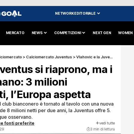
NETWORK EDITORIALE
I
MERCATO
NEWS
COMPETIZIONI
NEXT GEN
WOMEN
lciomercato
>
Calciomercato Juventus
>
Vlahovic e la Juventus si riaprono, ma i numeri non tornano: 3 milioni separano le parti, l’Europa aspetta
ventus si riaprono, ma i
ano: 3 milioni
i, l’Europa aspetta
l club bianconero è tornato al tavolo con una nuova
de 8 milioni netti per due anni, la Juventus offre 5.
gue osservano.
vedi tutte
e fonti preferite
:29
3 min di lettura