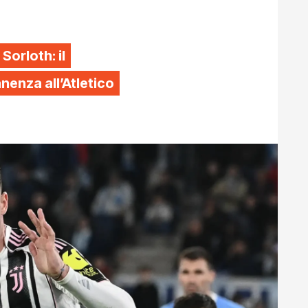
 Sorloth: il
enza all’Atletico