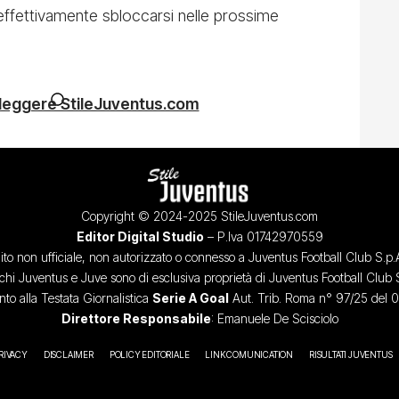
effettivamente sbloccarsi nelle prossime
 leggere StileJuventus.com
Copyright © 2024-2025 StileJuventus.com
Editor Digital Studio
– P.Iva 01742970559
ito non ufficiale, non autorizzato o connesso a Juventus Football Club S.p.
chi Juventus e Juve sono di esclusiva proprietà di Juventus Football Club 
o alla Testata Giornalistica
Serie A Goal
Aut. Trib. Roma n° 97/25 del 
Direttore Responsabile
: Emanuele De Scisciolo
RIVACY
DISCLAIMER
POLICY EDITORIALE
LINK COMUNICATION
RISULTATI JUVENTUS