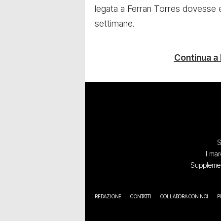
legata a Ferran Torres dovesse 
settimane.
Continua a
S
I mar
Supplement
REDAZIONE
CONTATTI
COLLABORA CON NOI
P