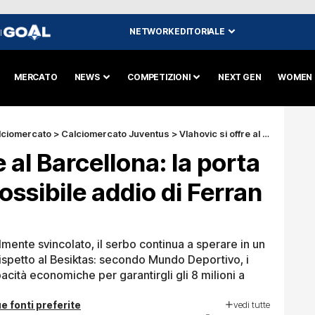
NETWORK EDITORIALE
I
MERCATO
NEWS
COMPETIZIONI
NEXT GEN
WOMEN
lciomercato
>
Calciomercato Juventus
>
Vlahovic si offre al Barcellona: la porta si apre con un possibile addio di Ferran Torres
e al Barcellona: la porta
ossibile addio di Ferran
almente svincolato, il serbo continua a sperare in un
rispetto al Besiktas: secondo Mundo Deportivo, i
cità economiche per garantirgli gli 8 milioni a
vedi tutte
e fonti preferite