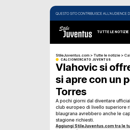
QUESTO SITO CONTRIBUISCE ALL'AUDIENCE D
TUTTE LE NOTIZIE
StileJuventus.com
>
Tutte le notizie
>
Ca
CALCIOMERCATO JUVENTUS
Vlahovic si offr
si apre con un p
Torres
A pochi giorni dal diventare uffici
club europeo di livello superiore 
blaugrana avrebbero anche le capa
stagione richiesti.
Aggiungi StileJuventus.com tra le tu