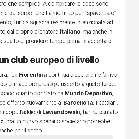
’altro che semplice. A complicare le cose sono
che del serbo, che hanno finito per “spaventare”
nto, l’unica squadra realmente intenzionata ad
nto dal proprio allenatore
Italiano
, ma anche in
e scelto di prendere tempo prima di accettare
un club europeo di livello
ara: l’ex
Fiorentina
continua a sperare nell’arrivo
eo di maggiore prestigio rispetto a quello turco.
secondo quanto riportato da
Mundo Deportivo
,
ebbe offerto nuovamente al
Barcellona
. I catalani,
nti dopo l’addio di
Lewandowski
, hanno puntato
ez
, ma un nuovo scenario societario potrebbe
nche per il serbo.