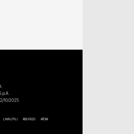
A.
S.p.A.
02/10/2025
LINK UTILI
RSS FEED
ATOM