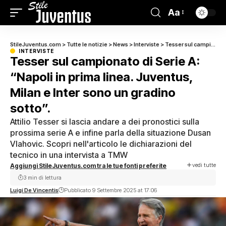
Aa
StileJuventus.com
>
Tutte le notizie
>
News
>
Interviste
>
Tesser sul campionato di Serie A: “Napoli in prima linea. Juventus, Milan e Inter sono un gradino sotto”.
INTERVISTE
Tesser sul campionato di Serie A:
“Napoli in prima linea. Juventus,
Milan e Inter sono un gradino
sotto”.
Attilio Tesser si lascia andare a dei pronostici sulla
prossima serie A e infine parla della situazione Dusan
Vlahovic. Scopri nell'articolo le dichiarazioni del
tecnico in una intervista a TMW
vedi tutte
Aggiungi StileJuventus.com tra le tue fonti preferite
3 min di lettura
Luigi De Vincentis
Pubblicato 9 Settembre 2025 at 17:06