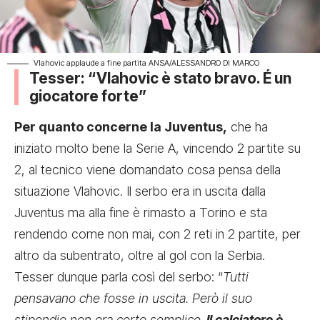
Vlahovic applaude a fine partita ANSA/ALESSANDRO DI MARCO
Tesser: “Vlahovic è stato bravo. É un
giocatore forte”
Per quanto concerne la Juventus,
che ha
iniziato molto bene la Serie A,
vincendo 2 partite su
2,
al tecnico viene domandato cosa pensa della
situazione Vlahovic. Il serbo era in uscita dalla
Juventus ma alla fine è rimasto a Torino e sta
rendendo come non mai, con 2 reti in 2 partite, per
altro da subentrato,
oltre al gol con la Serbia
.
Tesser dunque parla così del serbo: “
Tutti
pensavano che fosse in uscita. Però il suo
stipendio non era certo semplice.
Il calciatore è