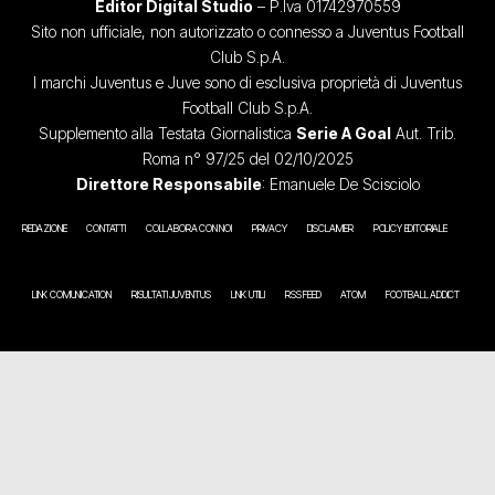
Editor Digital Studio
– P.Iva 01742970559
Sito non ufficiale, non autorizzato o connesso a Juventus Football
Club S.p.A.
I marchi Juventus e Juve sono di esclusiva proprietà di Juventus
Football Club S.p.A.
Supplemento alla Testata Giornalistica
Serie A Goal
Aut. Trib.
Roma n° 97/25 del 02/10/2025
Direttore Responsabile
: Emanuele De Scisciolo
REDAZIONE
CONTATTI
COLLABORA CON NOI
PRIVACY
DISCLAIMER
POLICY EDITORIALE
LINK COMUNICATION
RISULTATI JUVENTUS
LINK UTILI
RSS FEED
ATOM
FOOTBALL ADDICT