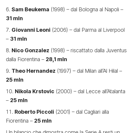
Sam Beukema
(1998) – dal Bologna al Napoli –
31 mln
Giovanni Leoni
(2006) – dal Parma al Liverpool
–
31 mln
Nico Gonzalez
(1998) – riscattato dalla Juventus
dalla Fiorentina –
28,1 mln
Theo Hernandez
(1997) – dal Milan all’Al Hilal –
25 mln
Nikola Krstovic
(2000) – dal Lecce all’Atalanta
–
25 mln
Roberto Piccoli
(2001) – dal Cagliari alla
Fiorentina –
25 mln
Un bilancio che dimostra come la Serie A resti un