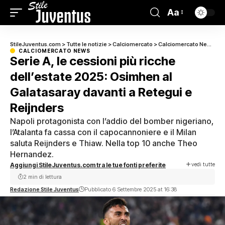
Aa
StileJuventus.com
>
Tutte le notizie
>
Calciomercato
>
Calciomercato News
>
S
CALCIOMERCATO NEWS
Serie A, le cessioni più ricche
dell’estate 2025: Osimhen al
Galatasaray davanti a Retegui e
Reijnders
Napoli protagonista con l’addio del bomber nigeriano,
l’Atalanta fa cassa con il capocannoniere e il Milan
saluta Reijnders e Thiaw. Nella top 10 anche Theo
Hernandez.
vedi tutte
Aggiungi StileJuventus.com tra le tue fonti preferite
2 min di lettura
Redazione Stile Juventus
Pubblicato 6 Settembre 2025 at 16:38