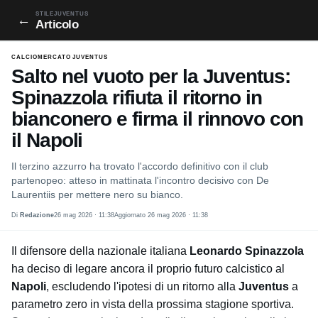
STILEJUVENTUS
←
Articolo
CALCIOMERCATO JUVENTUS
Salto nel vuoto per la Juventus:
Spinazzola rifiuta il ritorno in
bianconero e firma il rinnovo con
il Napoli
Il terzino azzurro ha trovato l'accordo definitivo con il club
partenopeo: atteso in mattinata l'incontro decisivo con De
Laurentiis per mettere nero su bianco.
Di
Redazione
26 mag 2026 · 11:38
Aggiornato 26 mag 2026 · 11:38
Il difensore della nazionale italiana
Leonardo Spinazzola
ha deciso di legare ancora il proprio futuro calcistico al
Napoli
, escludendo l'ipotesi di un ritorno alla
Juventus
a
parametro zero in vista della prossima stagione sportiva.