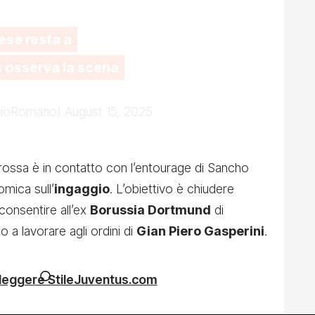
nese resta a
s osserva la scena
izioRomano)
August 15, 2025
lorossa è in contatto con l’entourage di Sancho
omica sull’
ingaggio
. L’obiettivo è chiudere
consentire all’ex
Borussia Dortmund
di
 a lavorare agli ordini di
Gian Piero Gasperini
.
 leggere StileJuventus.com