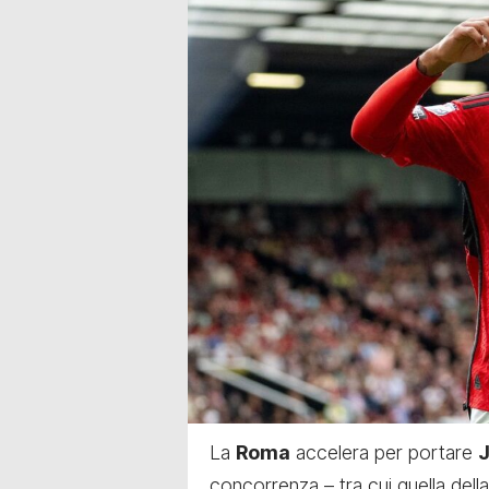
La
Roma
accelera per
portare
concorrenza – tra cui quella dell