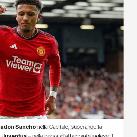
Jadon Sancho
nella Capitale
, superando la
a
Juventus
– nella corsa all’attaccante inglese. I