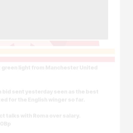
 green light from Manchester United
n bid sent yesterday seen as the best
ed for the English winger so far.
ct talks with Roma over salary.
G0Bp