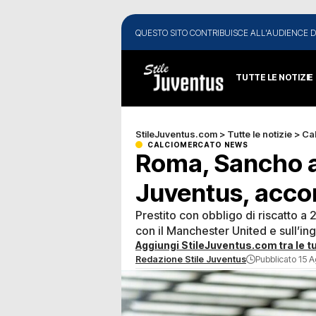
QUESTO SITO CONTRIBUISCE ALL'AUDIENCE D
TUTTE LE NOTIZIE
StileJuventus.com
>
Tutte le notizie
>
Ca
CALCIOMERCATO NEWS
Roma, Sancho a
Juventus, accor
Prestito con obbligo di riscatto a 20
con il Manchester United e sull’ing
Aggiungi StileJuventus.com tra le tu
Redazione Stile Juventus
Pubblicato 15 A