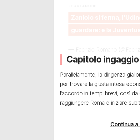
LEGGI ANCHE
Zaniolo si ferma, l’Udi
guardare: e la Juventu
— Fabrizio Romano (@Fabr
Capitolo ingaggio
Parallelamente, la dirigenza gial
per trovare la giusta intesa econ
l’accordo in tempi brevi, così da 
raggiungere Roma e iniziare subito
Continua a