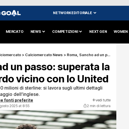
NETWORK EDITORIALE
I
MERCATO
NEWS
COMPETIZIONI
NEXT GEN
WOMEN
lciomercato
>
Calciomercato News
>
Roma, Sancho ad un passo: superata la Juventus, accordo vicino con lo United
d un passo: superata la
do vicino con lo United
 milioni di sterline: si lavora sugli ultimi dettagli
aggio dell’inglese.
vedi tutte
e fonti preferite
gosto 2025 at 8:55
2 min di lettura