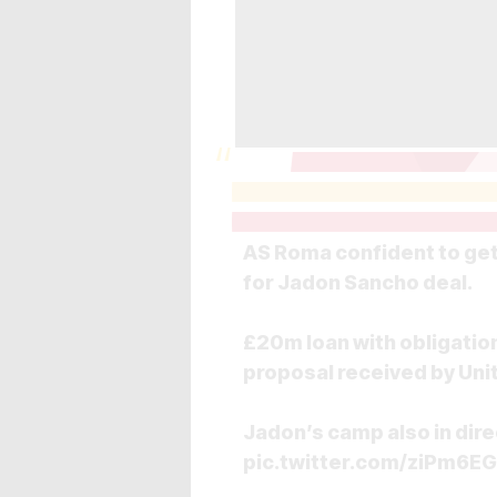
AS Roma confident to get
for Jadon Sancho deal.
£20m loan with obligatio
proposal received by Unit
Jadon’s camp also in dire
pic.twitter.com/ziPm6E