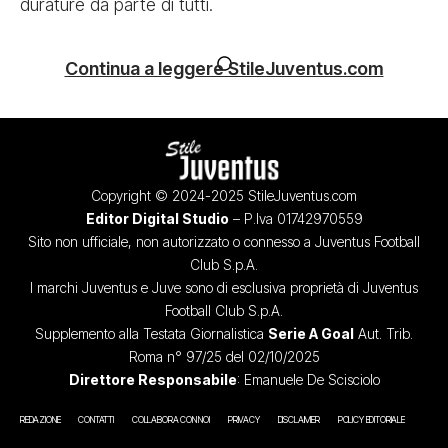
durature da parte di tutti.
Continua a leggere StileJuventus.com
Copyright © 2024-2025 StileJuventus.com
Editor Digital Studio
– P.Iva 01742970559
Sito non ufficiale, non autorizzato o connesso a Juventus Football
Club S.p.A.
I marchi Juventus e Juve sono di esclusiva proprietà di Juventus
Football Club S.p.A.
Supplemento alla Testata Giornalistica
Serie A Goal
Aut. Trib.
Roma n° 97/25 del 02/10/2025
Direttore Responsabile
: Emanuele De Scisciolo
REDAZIONE
CONTATTI
COLLABORA CON NOI
PRIVACY
DISCLAIMER
POLICY EDITORIALE