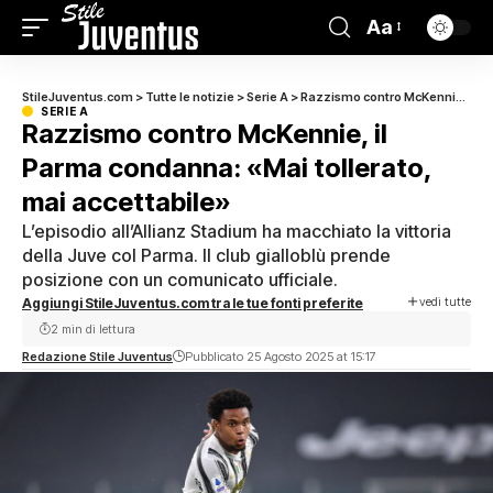
Aa
StileJuventus.com
>
Tutte le notizie
>
Serie A
>
Razzismo contro McKennie, il Parma condanna: «Mai tollerato, mai accettabile»
SERIE A
Razzismo contro McKennie, il
Parma condanna: «Mai tollerato,
mai accettabile»
L’episodio all’Allianz Stadium ha macchiato la vittoria
della Juve col Parma. Il club gialloblù prende
posizione con un comunicato ufficiale.
vedi tutte
Aggiungi StileJuventus.com tra le tue fonti preferite
2 min di lettura
Redazione Stile Juventus
Pubblicato 25 Agosto 2025 at 15:17