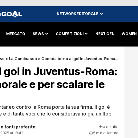
NETWORK EDITORIALE
I
MERCATO
NEWS
COMPETIZIONI
NEXT GEN
WOMEN
ws
>
La Continassa
>
Openda torna al gol in Juventus-Roma: una rete per il morale e per scalare le gerarchie
l gol in Juventus-Roma:
morale e per scalare le
aneo contro la Roma porta la sua firma. Il gol è
e e di tante voci che lo consideravano già un flop.
vedi tutte
e fonti preferite
 2025 at 18:42
5 min di lettura