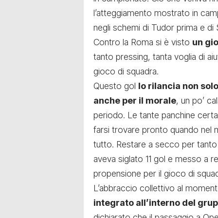
l’atteggiamento mostrato in cam
negli schemi di Tudor prima e di S
Contro la Roma si è visto
un gi
tanto pressing, tanta voglia di ai
gioco di squadra.
Questo gol
lo rilancia non sol
anche per il morale
, un po’ ca
periodo. Le tante panchine cer
farsi trovare pronto quando nel 
tutto. Restare a secco per tan
aveva siglato 11 gol e messo a r
propensione per il gioco di squad
L’abbraccio collettivo al moment
integrato all’interno del gr
dichiarato che il passaggio a Op