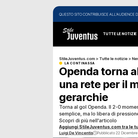
QUESTO SITO CONTRIBUISCE ALL'AUDIENCE D
TUTTE LE NOTIZIE
StileJuventus.com
>
Tutte le notizie
>
Ne
LA CONTINASSA
Openda torna a
una rete per il 
gerarchie
Torna al gol Openda. Il 2-0 moment
semplice, ma lo libera di pression
Scopri di più nell'articolo
Aggiungi StileJuventus.com tra le tu
Luigi De Vincentis
Pubblicato 22 Dicembre