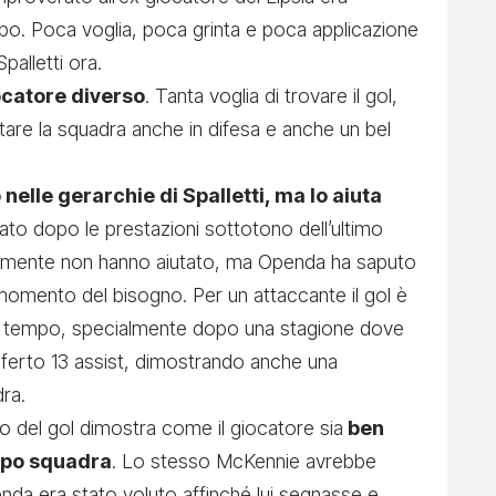
po. Poca voglia, poca grinta e poca applicazione
palletti ora.
ocatore diverso
. Tanta voglia di trovare il gol,
utare la squadra anche in difesa e anche un bel
o nelle gerarchie di Spalletti, ma lo aiuta
lato dopo le prestazioni sottotono dell’ultimo
tamente non hanno aiutato, ma Openda ha saputo
momento del bisogno. Per un attaccante il gol è
to tempo, specialmente dopo una stagione dove
eferto 13 assist, dimostrando anche una
ra.
o del gol dimostra come il giocatore sia
ben
uppo squadra
. Lo stesso McKennie avrebbe
enda era stato voluto affinché lui segnasse e