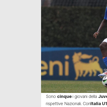
Sono
cinque
i giovani della
Juv
rispettive Nazionali. Con
Italia U