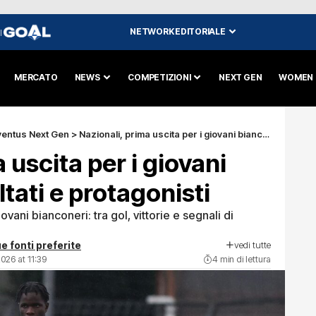
NETWORK EDITORIALE
I
MERCATO
NEWS
COMPETIZIONI
NEXT GEN
WOMEN
ventus Next Gen
>
Nazionali, prima uscita per i giovani bianconeri: risultati e protagonisti
 uscita per i giovani
ltati e protagonisti
ovani bianconeri: tra gol, vittorie e segnali di
vedi tutte
e fonti preferite
026 at 11:39
4 min di lettura