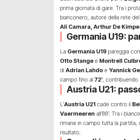
prima giornata di gare. Tra i pro
bianconero, autore della rete del
Ali Camara, Arthur De Kimpe
Germania U19: par
La
Germania U19
pareggia con
Otto Stange
e
Montrell Culbr
di
Adrian Lahdo
e
Yannick Ge
campo fino al
72′
, contribuendo 
Austria U21: passo
L’
Austria U21
cade contro il
Be
Vaermeeren
all’88’. Tra i
bianc
rimane in campo tutta la partita,
risultato.