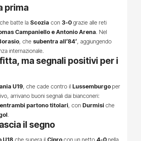
la prima
 che batte la
Scozia
con
3-0
grazie alle reti
omas Campaniello e Antonio Arena
. Nel
Borasio
, che
subentra all’84’
, aggiungendo
nza internazionale.
itta, ma segnali positivi per i
bania U19
, che cade contro il
Lussemburgo
per
ivo, arrivano buoni segnali dai bianconeri:
entrambi partono titolari
, con
Durmisi
che
gol
.
lascia il segno
o U18
che supera il
Cipro
con un netto
4-0
nella