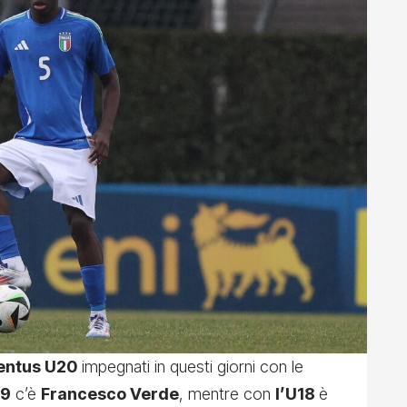
entus U20
impegnati in questi giorni con le
19
c’è
Francesco Verde
, mentre con
l’U18
è