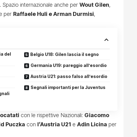
. Spazio internazionale anche per
Wout Gilen
,
 e per
Raffaele Huli e Arman Durmisi
,
ia del
Belgio U18: Gilen lascia il segno
Germania U19: pareggio all’esordio
Austria U21: passo falso all’esordio
Segnali importanti per la Juventus
gnali
vocatati
con le rispettive Nazionali:
Giacomo
id Puczka
con
l’Austria U21
e
Adin Licina
per