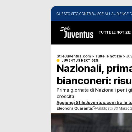
QUESTO SITO CONTRIBUISCE ALL'AUDIENCE D
TUTTE LE NOTIZIE
StileJuventus.com
>
Tutte le notizie
>
Ju
JUVENTUS NEXT GEN
Nazionali, prima
bianconeri: risu
Prima giornata di Nazionali per i gi
crescita
Aggiungi StileJuventus.com tra le tu
Eleonora Quaranta
Pubblicato 30 Marzo 2