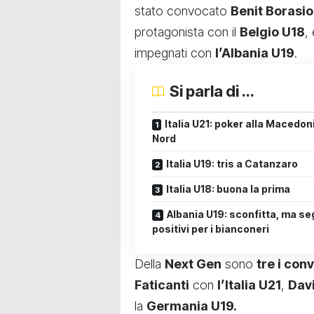
stato convocato
Benit Borasio
protagonista con il
Belgio U18
,
impegnati con
l’Albania U19
.
Si parla di ...
Italia U21: poker alla Macedon
Nord
Italia U19: tris a Catanzaro
Italia U18: buona la prima
Albania U19: sconfitta, ma se
positivi per i bianconeri
Della
Next Gen
sono
tre i con
Faticanti
con
l’Italia U21
,
Dav
la
Germania U19.