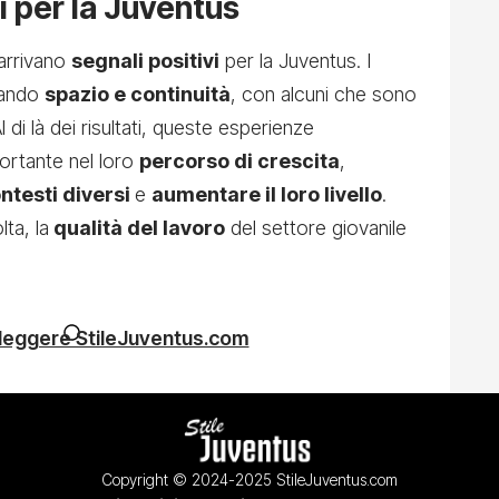
i per la Juventus
arrivano
segnali positivi
per la Juventus. I
vando
spazio e continuità
, con alcuni che sono
l di là dei risultati, queste esperienze
ortante nel loro
percorso di crescita
,
ntesti diversi
e
aumentare il loro livello
.
ta, la
qualità del lavoro
del settore giovanile
 leggere StileJuventus.com
Copyright © 2024-2025 StileJuventus.com