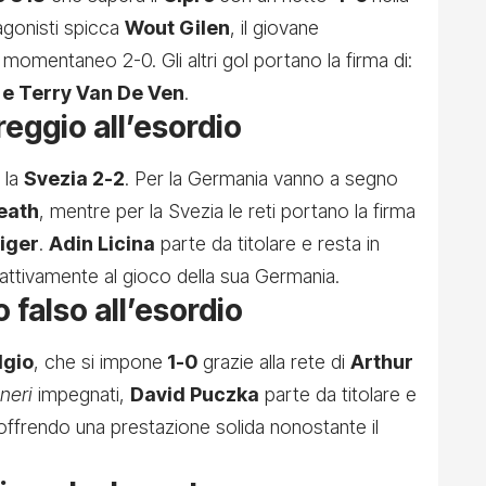
tagonisti spicca
Wout Gilen
, il giovane
 momentaneo 2-0. Gli altri gol portano la firma di:
 e Terry Van De Ven
.
eggio all’esordio
 la
Svezia 2-2
. Per la Germania vanno a segno
eath
, mentre per la Svezia le reti portano la firma
iger
.
Adin Licina
parte da titolare e resta in
attivamente al gioco della sua Germania.
 falso all’esordio
lgio
, che si impone
1-0
grazie alla rete di
Arthur
oneri
impegnati,
David Puczka
parte da titolare e
 offrendo una prestazione solida nonostante il