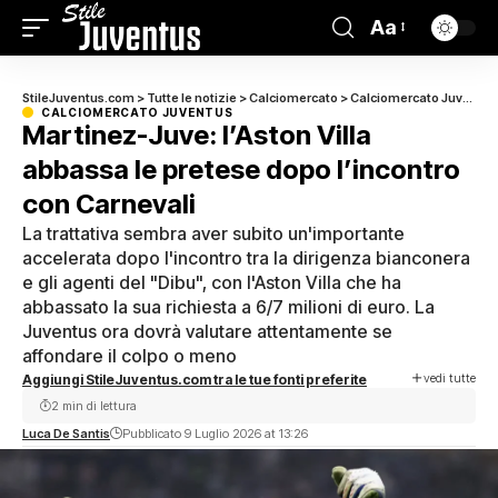
Aa
StileJuventus.com
>
Tutte le notizie
>
Calciomercato
>
Calciomercato Juventus
CALCIOMERCATO JUVENTUS
Martinez-Juve: l’Aston Villa
abbassa le pretese dopo l’incontro
con Carnevali
La trattativa sembra aver subito un'importante
accelerata dopo l'incontro tra la dirigenza bianconera
e gli agenti del "Dibu", con l'Aston Villa che ha
abbassato la sua richiesta a 6/7 milioni di euro. La
Juventus ora dovrà valutare attentamente se
affondare il colpo o meno
vedi tutte
Aggiungi StileJuventus.com tra le tue fonti preferite
2 min di lettura
Luca De Santis
Pubblicato 9 Luglio 2026 at 13:26