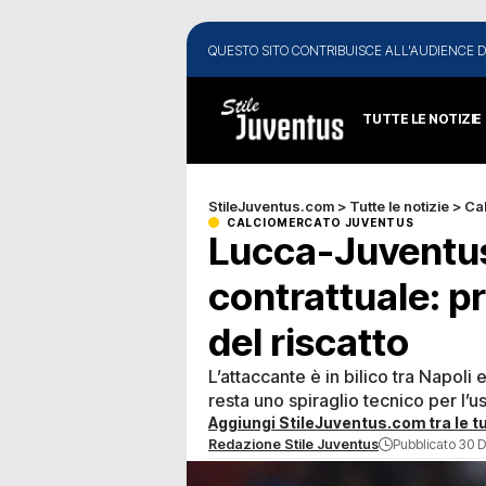
QUESTO SITO CONTRIBUISCE ALL'AUDIENCE D
TUTTE LE NOTIZIE
StileJuventus.com
>
Tutte le notizie
>
Ca
CALCIOMERCATO JUVENTUS
Lucca-Juventus,
contrattuale: pr
del riscatto
L’attaccante è in bilico tra Napoli
resta uno spiraglio tecnico per l’us
Aggiungi StileJuventus.com tra le tu
Redazione Stile Juventus
Pubblicato 30 