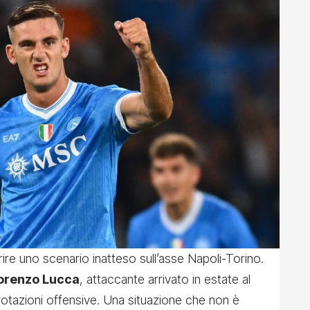
ire uno scenario inatteso sull’asse Napoli-Torino.
orenzo Lucca
, attaccante arrivato in estate al
 rotazioni offensive. Una situazione che non è