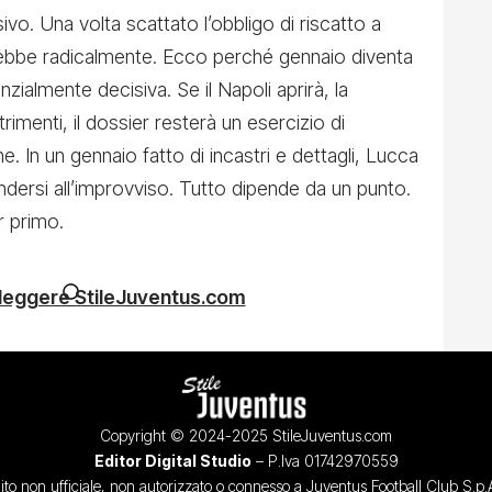
ivo. Una volta scattato l’obbligo di riscatto a
ebbe radicalmente. Ecco perché gennaio diventa
zialmente decisiva. Se il Napoli aprirà, la
imenti, il dossier resterà un esercizio di
 In un gennaio fatto di incastri e dettagli, Lucca
dersi all’improvviso. Tutto dipende da un punto.
r primo.
 leggere StileJuventus.com
Copyright © 2024-2025 StileJuventus.com
Editor Digital Studio
– P.Iva 01742970559
ito non ufficiale, non autorizzato o connesso a Juventus Football Club S.p.