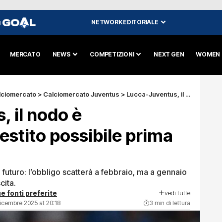
NETWORK EDITORIALE
I
MERCATO
NEWS
COMPETIZIONI
NEXT GEN
WOMEN
lciomercato
>
Calciomercato Juventus
>
Lucca-Juventus, il nodo è contrattuale: prestito possibile prima del riscatto
 il nodo è
estito possibile prima
 e futuro: l’obbligo scatterà a febbraio, ma a gennaio
cita.
vedi tutte
e fonti preferite
Dicembre 2025 at 20:18
3 min di lettura