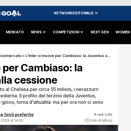
NETWORK EDITORIALE
I
MERCATO
NEWS
COMPETIZIONI
NEXT GEN
WOMEN
lciomercato
>
L’Inter si muove per Cambiaso: la Juventus apre alla cessione
e per Cambiaso: la
lla cessione
ito al Chelsea per circa 55 milioni, i nerazzurri
 esterna. Il profilo del terzino della Juventus,
i gioco, torna d'attualità: ma per ora non ci sono
vedi tutte
e fonti preferite
 2026 at 14:20
3 min di lettura