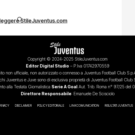
 leggere StileJuventus.com
Copyright © 2024-2025 StileJuventus.com
Editor Digital Studio
– P.Iva 01742970559
ito non ufficiale, non autorizzato o connesso a Juventus Football Club S.p.
chi Juventus e Juve sono di esclusiva proprietà di Juventus Football Club 
o alla Testata Giornalistica
Serie A Goal
Aut. Trib. Roma n° 97/25 del 
Direttore Responsabile
: Emanuele De Scisciolo
RIVACY
DISCLAIMER
POLICY EDITORIALE
LINK COMUNICATION
RISULTATI JUVENTUS