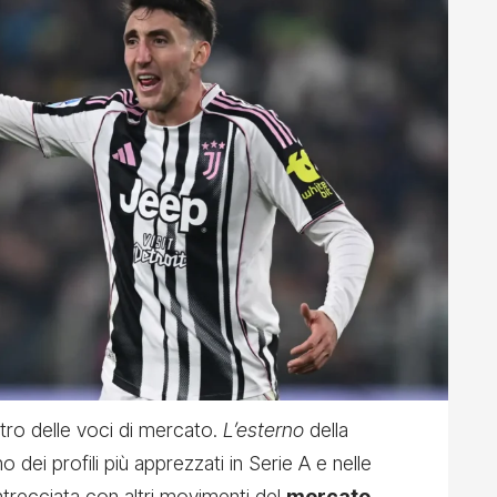
tro delle voci di mercato.
L’esterno
della
dei profili più apprezzati in Serie A e nelle
intrecciata con altri movimenti del
mercato