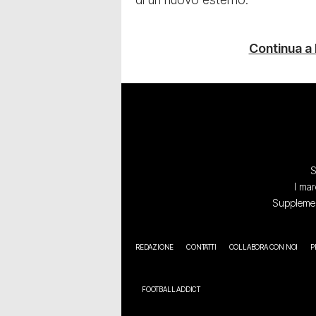
Continua a
S
I mar
Supplement
REDAZIONE
CONTATTI
COLLABORA CON NOI
P
FOOTBALL ADDICT