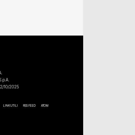
A.
S.p.A.
02/10/2025
LINK UTILI
RSS FEED
ATOM