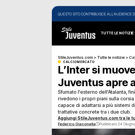
QUESTO SITO CONTRIBUISCE ALL'AUDIENCE D
TUTTE LE NOTIZIE
StileJuventus.com
>
Tutte le notizie
>
Ca
CALCIOMERCATO
L’Inter si muov
Juventus apre a
Sfumato l'esterno dell'Atalanta, fin
rivedono i propri piani sulla corsia
capace di adattarsi a più sistemi d
trattative concrete tra i due club.
Aggiungi StileJuventus.com tra le tu
Federico Giaconella
Pubblicato 24 Giugno