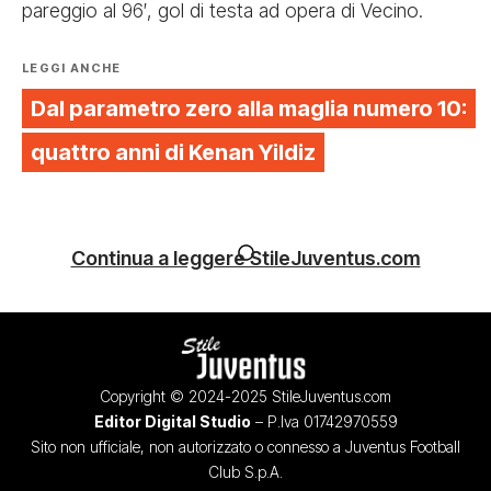
pareggio al 96′, gol di testa ad opera di Vecino.
LEGGI ANCHE
Dal parametro zero alla maglia numero 10:
quattro anni di Kenan Yildiz
Continua a leggere StileJuventus.com
Copyright © 2024-2025 StileJuventus.com
Editor Digital Studio
– P.Iva 01742970559
Sito non ufficiale, non autorizzato o connesso a Juventus Football
Club S.p.A.