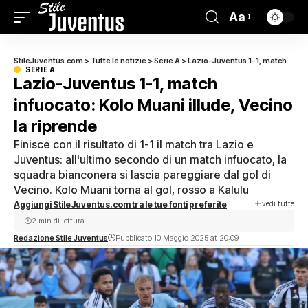
Aa
StileJuventus.com
>
Tutte le notizie
>
Serie A
>
Lazio-Juventus 1-1, match infuocato: Kolo Muani illude, Vecino la riprende
SERIE A
Lazio-Juventus 1-1, match
infuocato: Kolo Muani illude, Vecino
la riprende
Finisce con il risultato di 1-1 il match tra Lazio e
Juventus: all'ultimo secondo di un match infuocato, la
squadra bianconera si lascia pareggiare dal gol di
Vecino. Kolo Muani torna al gol, rosso a Kalulu
vedi tutte
Aggiungi StileJuventus.com tra le tue fonti preferite
2 min di lettura
Redazione Stile Juventus
Pubblicato 10 Maggio 2025 at 20:09