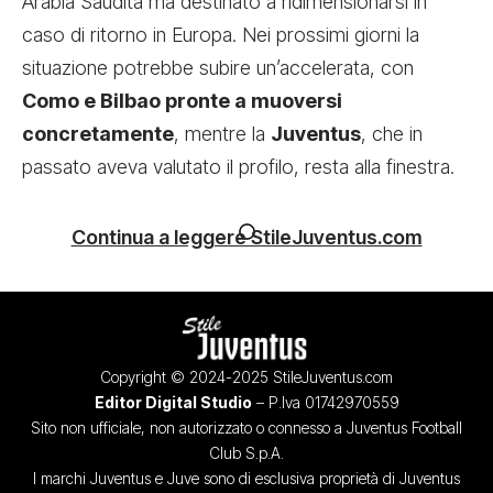
Arabia Saudita ma destinato a ridimensionarsi in
caso di ritorno in Europa. Nei prossimi giorni la
situazione potrebbe subire un’accelerata, con
Como e Bilbao pronte a muoversi
concretamente
, mentre la
Juventus
, che in
passato aveva valutato il profilo, resta alla finestra.
Continua a leggere StileJuventus.com
Copyright © 2024-2025 StileJuventus.com
Editor Digital Studio
– P.Iva 01742970559
Sito non ufficiale, non autorizzato o connesso a Juventus Football
Club S.p.A.
I marchi Juventus e Juve sono di esclusiva proprietà di Juventus