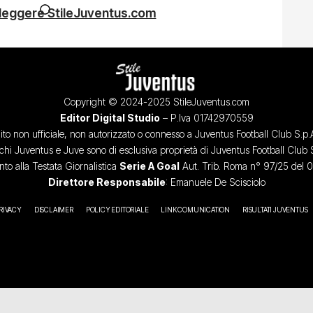
 leggere StileJuventus.com
Copyright © 2024-2025 StileJuventus.com
Editor Digital Studio
– P.Iva 01742970559
ito non ufficiale, non autorizzato o connesso a Juventus Football Club S.p.
chi Juventus e Juve sono di esclusiva proprietà di Juventus Football Club 
o alla Testata Giornalistica
Serie A Goal
Aut. Trib. Roma n° 97/25 del 
Direttore Responsabile
: Emanuele De Scisciolo
RIVACY
DISCLAIMER
POLICY EDITORIALE
LINK COMUNICATION
RISULTATI JUVENTUS