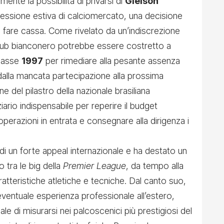
ente la possibilità di privarsi di
Gleison
sessione estiva di calciomercato, una decisione
di fare cassa. Come rivelato da un’indiscrezione
 club bianconero potrebbe essere costretto a
classe
1997
per rimediare alla pesante assenza
i dalla mancata partecipazione alla prossima
ne del pilastro della nazionale brasiliana
iario indispensabile per reperire il budget
operazioni in entrata e consegnare alla dirigenza i
di un forte appeal internazionale e ha destato un
 tra le big della
Premier League
, da tempo alla
ratteristiche atletiche e tecniche. Dal canto suo,
entuale esperienza professionale all’estero,
le di misurarsi nei palcoscenici più prestigiosi del