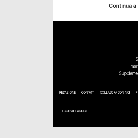
Continua a
S
I mar
Supplement
REDAZIONE
CONTATTI
COLLABORA CON NOI
P
FOOTBALL ADDICT