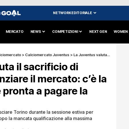
NETWORK EDITORIALE
I
MERCATO
NEWS
COMPETIZIONI
NEXT GEN
WOMEN
lciomercato
>
Calciomercato Juventus
>
La Juventus valuta il sacrificio di Bremer per finanziare il mercato: c’è la Premier League pronta a pagare la clausola
ta il sacrificio di
ziare il mercato: c’è la
pronta a pagare la
asciare Torino durante la sessione estiva per
dopo la mancata qualificazione alla massima