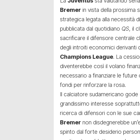
La
Juventus
sta valutando seriam
Bremer
in vista della prossima 
strategica legata alla necessità 
pubblicata dal quotidiano
QS
, il
sacrificare il difensore centrale 
degli introiti economici derivant
Champions League
. La cessio
diventerebbe così il volano finanz
necessario a finanziare le future 
fondi per rinforzare la rosa.
Il calciatore sudamericano gode 
grandissimo interesse soprattutto
ricerca di difensori con le sue ca
Bremer
non disdegnerebbe un’ev
spinto dal forte desiderio persona