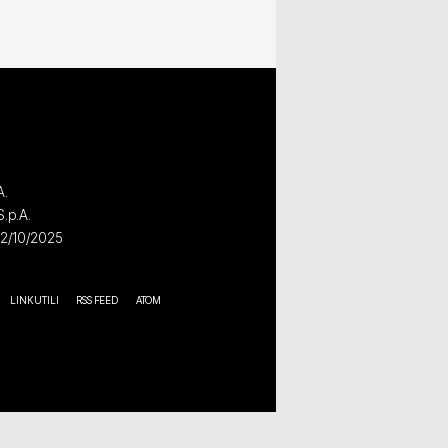
A.
S.p.A.
02/10/2025
LINK UTILI
RSS FEED
ATOM