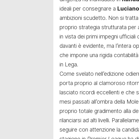
ideali per consegnare a
Luciano 
ambizioni scudetto. Non si tratta
proprio strategia strutturata per
in vista dei primi impegni ufficial
davanti è evidente, ma l’intera o
che impone una rigida contabilità 
in Lega.
Come svelato nell’edizione odie
porta proprio al clamoroso ritor
lasciato ricordi eccellenti e che 
mesi passati all’ombra della Mole.
proprio totale gradimento alla de
rilanciarsi ad alti livelli. Paralle
seguire con attenzione la candid
stagione in
Premier League
ha di