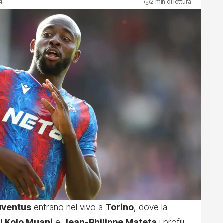
24
2 min di lettura
uventus
entrano nel vivo a
Torino
, dove la
l Kolo Muani
e
Jean-Philippe Mateta
i profili