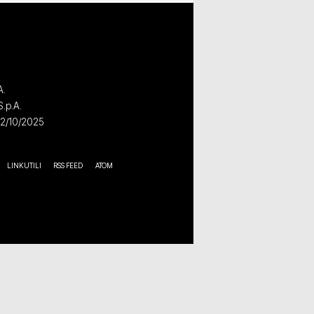
A.
S.p.A.
02/10/2025
LINK UTILI
RSS FEED
ATOM