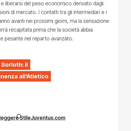
i e liberarsi del peso economico derivato dagli
ni di mercato. I contatti tra gli intermediari e i
dranno avanti nei prossimi giorni, ma la sensazione
errà recapitata prima che la società abbia
e pesante nel reparto avanzato.
 Sorloth: il
enza all’Atletico
 leggere StileJuventus.com