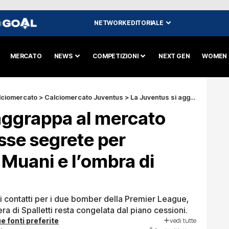
NETWORK EDITORIALE
I
MERCATO
NEWS
COMPETIZIONI
NEXT GEN
WOMEN
lciomercato
>
Calciomercato Juventus
>
La Juventus si aggrappa al mercato francese: le mosse segrete per riprendere Kolo Muani e l’ombra di Mateta
aggrappa al mercato
sse segrete per
 Muani e l’ombra di
i contatti per i due bomber della Premier League,
a di Spalletti resta congelata dal piano cessioni.
vedi tutte
e fonti preferite