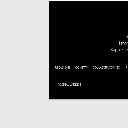
S
I mar
Supplement
REDAZIONE
CONTATTI
COLLABORA CON NOI
P
FOOTBALL ADDICT