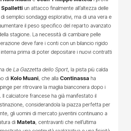
Spalletti
un attacco finalmente all’altezza delle
 di semplici sondaggi esplorativi, ma di una vera e
 aumentare il peso specifico del reparto avanzato
i della stagione. La necessità di cambiare pelle
perazione deve fare i conti con un bilancio rigido
interna prima di poter depositare i nuovi contratti
rna de
La Gazzetta dello Sport
, la pista più calda
no di
Kolo Muani
, che alla
Continassa
ha
spinge per ritrovare la maglia bianconera dopo i
 Il calciatore francese ha già manifestato il
stinazione, considerandola la piazza perfetta per
lamente, gli uomini di mercato juventini continuano a
atura di
Mateta
, centravanti che nell’ultima
mostrato una continuità realizzativa e una fisicità